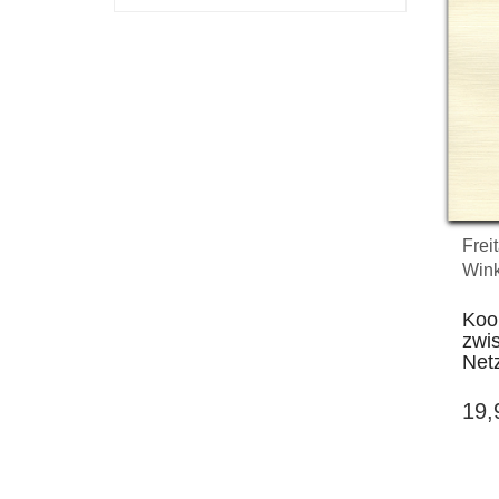
30.1.2021
Frei
Wink
Koo
zwi
Net
19