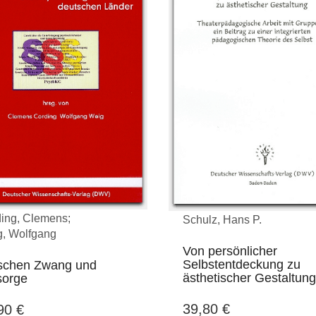
ing, Clemens;
Schulz, Hans P.
, Wolfgang
Von persönlicher
Selbstentdeckung zu
schen Zwang und
ästhetischer Gestaltung
sorge
39,80
€
,90
€