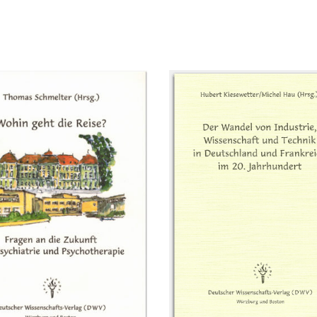
Ich bin in
Lieber, werter
rtrauen vollauf
Professor, danke für das
bei Ihn
worden, die
Geschenk des Covers,
haben, 