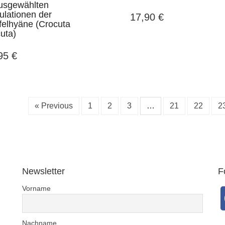
ausgewählten
ulationen der
17,90
€
felhyäne (Crocuta
uta)
,95
€
« Previous
1
2
3
…
21
22
2
Newsletter
F
Vorname
Nachname