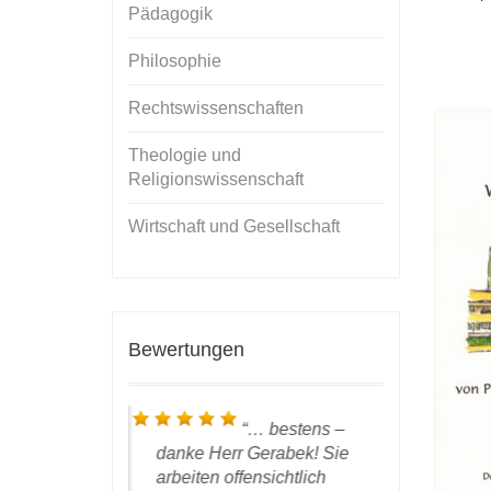
Pädagogik
Philosophie
Rechtswissenschaften
Theologie und
Religionswissenschaft
Wirtschaft und Gesellschaft
Bewertungen
ie
… bestens –
plare sind
danke Herr Gerabek! Sie
meinem Ve
 bei mir
arbeiten offensichtlich
bestätigt 