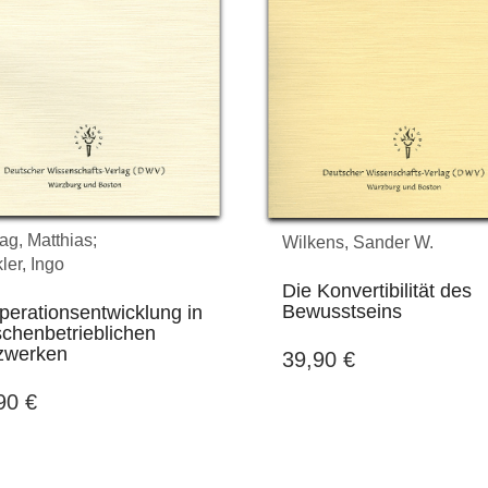
… Seien Sie, Professor,
und Ihr Grafiker mit Rosen
bedacht. …
DWV-Autor Arnulf Zitelmann in
einer E-mail vom 25. Februar
2016 an den Verlag
tag, Matthias;
Wilkens, Sander W.
ler, Ingo
Die Konvertibilität des
Bewusstseins
perationsentwicklung in
schenbetrieblichen
zwerken
39,90
€
,90
€