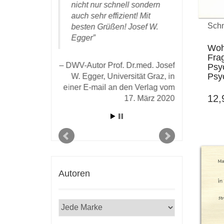
. … und
nicht nur schnell sondern
‚Zeitwende
ausrufen «Es
auch sehr effizient! Mit
Verlag ver
Schm
».
besten Grüßen! Josef W.
haben. Mi
taltung,
Egger
registrier
Woh
wie viele
Fra
g und
Fachbibli
DWV-Autor Prof. Dr.med. Josef
Psyc
llen mir (und
Buch ange
Psy
W. Egger, Universität Graz, in
d) sehr. Ich
einer E-mail an den Verlag vom
kbar für die
12
17. März 2020
DWV-A
Klages in e
te
April
eit, die
icklung des
ür das
as Sie mir
aben.
Autoren
 Prof. Dr. Peter
âtel, in einer E-
n den Verlag vom