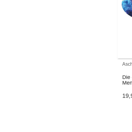
Asch
Die 
Men
19