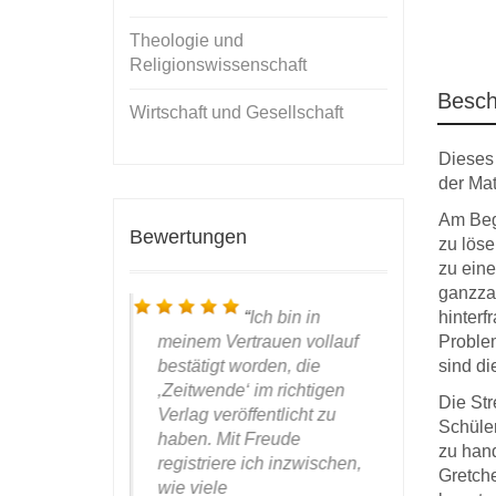
Theologie und
Religionswissenschaft
Besch
Wirtschaft und Gesellschaft
Dieses 
der Ma
Am Beg
Bewertungen
zu löse
zu eine
ganzza
ieber, werter
Ich bin in
hinterf
anke für das
meinem Vertrauen vollauf
nun das
Problem
W
s Covers,
bestätigt worden, die
Händen ha
sind di
thenbuch
‚Zeitwende‘ im richtigen
mich gern
Die Str
ll! Ich bin
Verlag veröffentlicht zu
einmal für
Schüler
nd weil ich
haben. Mit Freude
aufdringli
zu han
 nicht für
registriere ich inzwischen,
sehr gefäl
Gretche
behalten
wie viele
Aufmachu