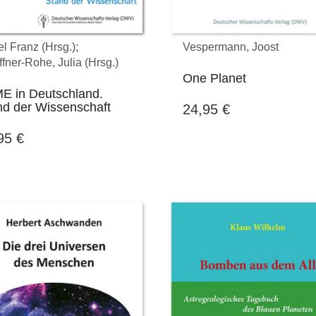
l Franz (Hrsg.);
Vespermann, Joost
ffner-Rohe, Julia (Hrsg.)
One Planet
E in Deutschland.
nd der Wissenschaft
24,95
€
,95
€