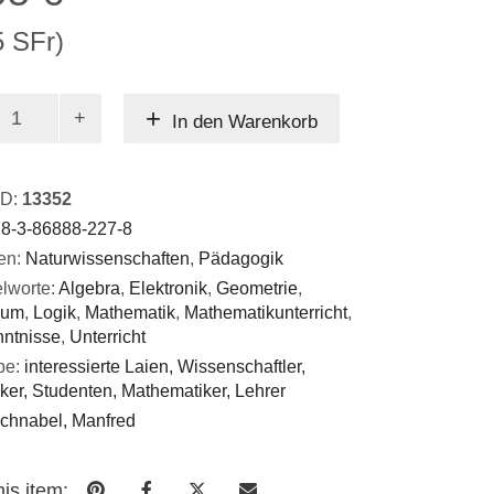
5 SFr)
In den Warenkorb
tik
ID:
13352
8-3-86888-227-8
en:
Naturwissenschaften
,
Pädagogik
lworte:
Algebra
,
Elektronik
,
Geometrie
,
ium
,
Logik
,
Mathematik
,
Mathematikunterricht
,
nntnisse
,
Unterricht
pe:
interessierte Laien, Wissenschaftler,
er, Studenten, Mathematiker, Lehrer
chnabel, Manfred
is item: