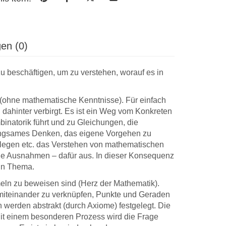
en (0)
u beschäftigen, um zu verstehen, worauf es in
ohne mathematische Kenntnisse). Für einfach
dahinter verbirgt. Es ist ein Weg vom Konkreten
binatorik führt und zu Gleichungen, die
langsames Denken, das eigene Vorgehen zu
zulegen etc. das Verstehen von mathematischen
… das
… die
ige Ausnahmen – dafür aus. In dieser Konsequenz
st heute
Sendung ist gestern
dan
ein Thema.
ommen und ich
angekommen. In der Tat
arbe
mich sehr über
sieht das Büchlein wieder
nich
eln zu beweisen sind (Herz der Mathematik).
chöne
sehr edel aus.
auch
 miteinander zu verknüpfen, Punkte und Geraden
taltung! Vielen
bes
erden abstrakt (durch Axiome) festgelegt. Die
ür die sorgfältige
Egg
Mit einem besonderen Prozess wird die Frage
DWV-Autor Priv.-Doz. Dr. Dr.
duldige Arbeit.