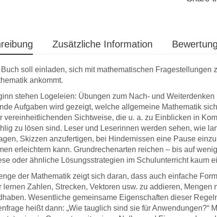
reibung
Zusätzliche Information
Bewertung
Buch soll einladen, sich mit mathematischen Fragestellungen z
thematik ankommt.
inn stehen Logeleien: Übungen zum Nach- und Weiterdenken (
nde Aufgaben wird gezeigt, welche allgemeine Mathematik sich 
r vereinheitlichenden Sichtweise, die u. a. zu Einblicken in Kom
hlig zu lösen sind. Leser und Leserinnen werden sehen, wie 
ragen, Skizzen anzufertigen, bei Hindernissen eine Pause ein
Nachdem ich
Lieber Prof.
en erleichtern kann. Grundrechenarten reichen – bis auf wen
erk
in den
Gerabek, eben ist hier
Buch i
lte, kann ich
ese oder ähnliche Lösungsstrategien im Schulunterricht kaum 
das Paket des DWV
angek
e auch noch
eingetroffen, und ein
freue 
enge der Mathematik zeigt sich daran, dass auch einfache Form
 die nicht
zufriedener Kunde und
die s
 lernen Zahlen, Strecken, Vektoren usw. zu addieren, Mengen
che, dabei aber
Autor entnahm diesem
Ausges
dhaben. Wesentliche gemeinsame Eigenschaften dieser Regeln w
lige
die (wiederum sehr
Dank f
nfrage heißt dann: „Wie tauglich sind sie für Anwendungen?“ 
ng –
überzeugend gelungene)
und ge