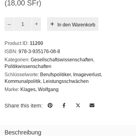
(18,00 SFr)
Republik
In den Warenkorb
in
guten
Händen?
Product ID:
11200
Menge
ISBN:
978-3-935176-08-8
Kategorien:
Gesellschaftswissenschaften
,
Politikwissenschaften
Schlüsselworte:
Berufspolitiker
,
Imageverlust
,
Kommunalpolitik
,
Leistungsschwächen
Marke:
Klages, Wolfgang
Share this item:
Beschreibung