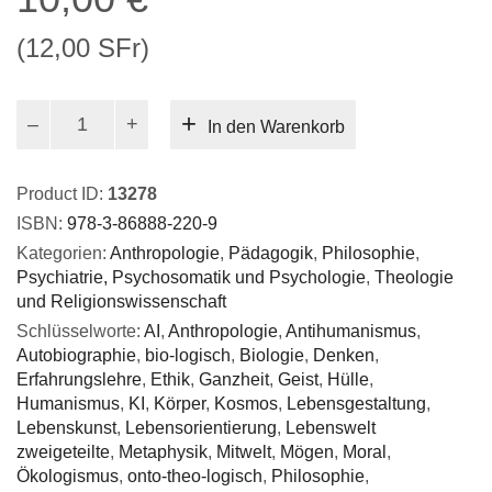
(12,00 SFr)
Humanitas
In den Warenkorb
als
»bio-
logischer«
Product ID:
13278
Antihumanismus
ISBN:
978-3-86888-220-9
im
Kategorien:
Anthropologie
,
Pädagogik
,
Philosophie
,
Denken
Psychiatrie, Psychosomatik und Psychologie
,
Theologie
Menge
und Religionswissenschaft
Schlüsselworte:
AI
,
Anthropologie
,
Antihumanismus
,
Autobiographie
,
bio-logisch
,
Biologie
,
Denken
,
Erfahrungslehre
,
Ethik
,
Ganzheit
,
Geist
,
Hülle
,
Humanismus
,
KI
,
Körper
,
Kosmos
,
Lebensgestaltung
,
Lebenskunst
,
Lebensorientierung
,
Lebenswelt
zweigeteilte
,
Metaphysik
,
Mitwelt
,
Mögen
,
Moral
,
Ökologismus
,
onto-theo-logisch
,
Philosophie
,