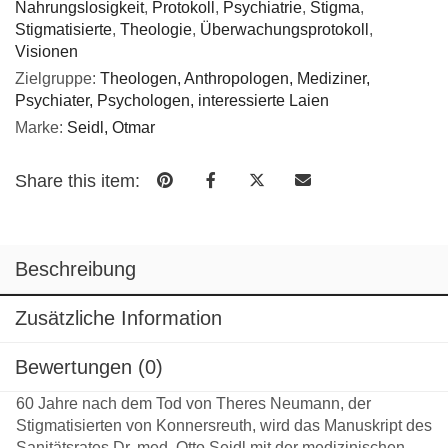
Nahrungslosigkeit
,
Protokoll
,
Psychiatrie
,
Stigma
,
Stigmatisierte
,
Theologie
,
Überwachungsprotokoll
,
Visionen
Zielgruppe:
Theologen, Anthropologen, Mediziner,
Psychiater, Psychologen, interessierte Laien
Marke:
Seidl, Otmar
Share this item:
Beschreibung
Zusätzliche Information
Bewertungen (0)
60 Jahre nach dem Tod von Theres Neumann, der
Stigmatisierten von Konnersreuth, wird das Manuskript des
Sanitätsrates Dr. med. Otto Seidl mit der medizinischen