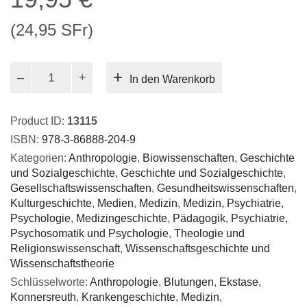
(24,95 SFr)
Der
In den Warenkorb
Fall
Theres
Neumann
Product ID:
13115
von
ISBN:
978-3-86888-204-9
Konnersreuth
Kategorien:
Anthropologie
,
Biowissenschaften
,
Geschichte
Menge
und Sozialgeschichte
,
Geschichte und Sozialgeschichte
,
Gesellschaftswissenschaften
,
Gesundheitswissenschaften
,
Kulturgeschichte
,
Medien
,
Medizin
,
Medizin, Psychiatrie,
Psychologie
,
Medizingeschichte
,
Pädagogik
,
Psychiatrie,
Psychosomatik und Psychologie
,
Theologie und
Religionswissenschaft
,
Wissenschaftsgeschichte und
Wissenschaftstheorie
Schlüsselworte:
Anthropologie
,
Blutungen
,
Ekstase
,
Konnersreuth
,
Krankengeschichte
,
Medizin
,