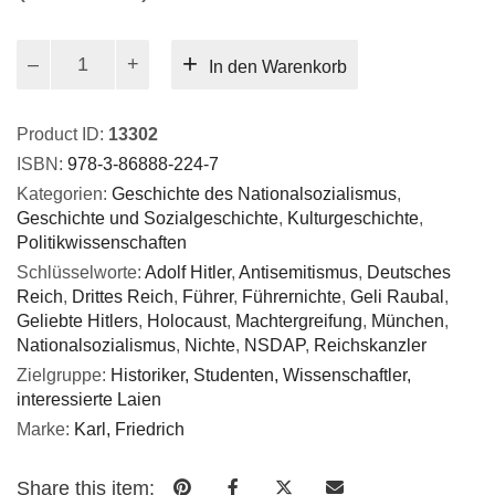
Adolf
In den Warenkorb
Hitler
und
Geli
Product ID:
13302
Raubal
ISBN:
978-3-86888-224-7
Menge
Kategorien:
Geschichte des Nationalsozialismus
,
Geschichte und Sozialgeschichte
,
Kulturgeschichte
,
Politikwissenschaften
Schlüsselworte:
Adolf Hitler
,
Antisemitismus
,
Deutsches
Reich
,
Drittes Reich
,
Führer
,
Führernichte
,
Geli Raubal
,
Geliebte Hitlers
,
Holocaust
,
Machtergreifung
,
München
,
Nationalsozialismus
,
Nichte
,
NSDAP
,
Reichskanzler
Zielgruppe:
Historiker, Studenten, Wissenschaftler,
interessierte Laien
Marke:
Karl, Friedrich
Share this item: