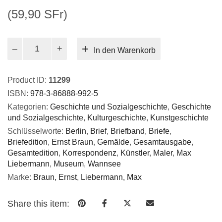
(59,90 SFr)
Max
In den Warenkorb
Liebermann:
Briefe,
Band
Product ID:
11299
1:
ISBN:
978-3-86888-992-5
1869-
Kategorien:
Geschichte und Sozialgeschichte
,
Geschichte
1895
und Sozialgeschichte
,
Kulturgeschichte
,
Kunstgeschichte
Menge
Schlüsselworte:
Berlin
,
Brief
,
Briefband
,
Briefe
,
Briefedition
,
Ernst Braun
,
Gemälde
,
Gesamtausgabe
,
Gesamtedition
,
Korrespondenz
,
Künstler
,
Maler
,
Max
Liebermann
,
Museum
,
Wannsee
Marke:
Braun, Ernst
,
Liebermann, Max
Share this item: