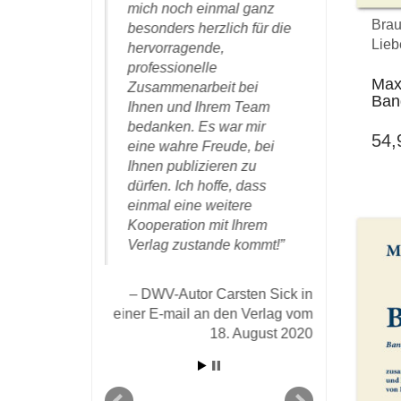
beit und kann
mich noch einmal ganz
mich gern
Brau
ns
besonders herzlich für die
einmal für
Lieb
hlen werden.
hervorragende,
aufdringli
professionelle
sehr gefäl
Max
Zusammenarbeit bei
Aufmachu
tor Dr. Michael
Ban
Ihnen und Ihrem Team
insbesond
ner E-mail vom 9.
bedanken. Es war mir
hervorste
16 an den Verlag
54
eine wahre Freude, bei
des Druck
Ihnen publizieren zu
Papiers b
dürfen. Ich hoffe, dass
einmal eine weitere
DWV-Aut
Kooperation mit Ihrem
Koch in 
Verlag zustande kommt!
Verlag v
DWV-Autor Carsten Sick in
einer E-mail an den Verlag vom
18. August 2020