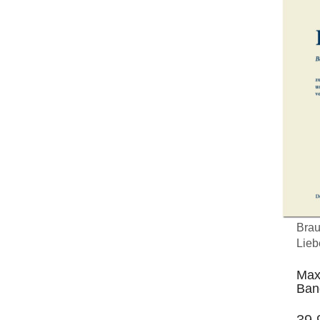
Brau
Lieb
Max
Ban
39