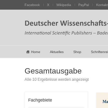
Facebook
X
Wikipedia
PayPal
Kontakt
Home
Aktuelles
Shop
Schriftenre
Gesamtausgabe
Nach
Alle 10 Ergebnisse werden angezeigt
Aktualität
sortiert
Fachgebiete