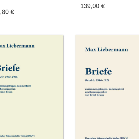
139,00
€
,80
€
Nachdem ich
… soeben
erk
in den
konnte ich mit großer
Gerabek
lte, kann ich
Freude ein Exemplar
das Pa