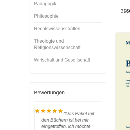
Pädagogik
399
Philosophie
Rechtswissenschaften
Theologie und
Religionswissenschaft
Wirtschaft und Gesellschaft
Bewertungen
 ich bin froh,
Das Paket mit
liziert zu
den Büchern ist bei mir
nun das
W
rlag leistet
eingetroffen. Ich möchte
Händen ha