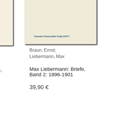
… Se
und 
bed
DWV-A
ein
Braun, Ernst;
Liebermann, Max
Max Liebermann: Briefe,
,
Band 2: 1896-1901
39,90
€