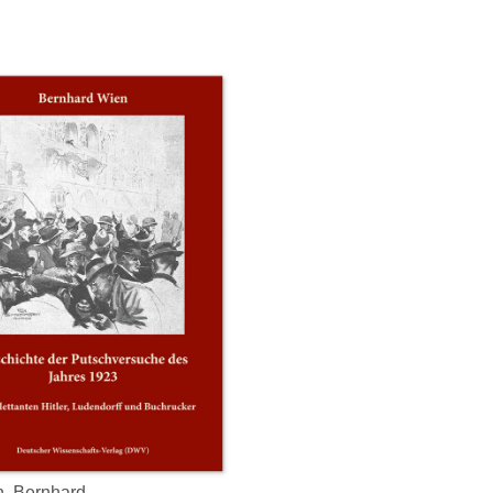
…
Mit dem
… soeben
nserer Arbeit
konnte ich mit großer
den Büc
hr zufrieden
Freude ein Exemplar
eingetr
, Bernhard