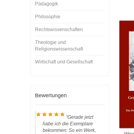
Pädagogik
Philosophie
Rechtswissenschaften
Theologie und
Religionswissenschaft
Wirtschaft und Gesellschaft
Bewertungen
ieber Prof.
Gerade jetzt
 ist hier
habe ich die Exemplare
Resultat u
des DWV
bekommen: So ein Werk,
bin ich se
Wien