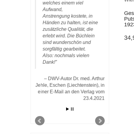
 und ein
welches einem viel
und danke
 Kunde und
Aufwand,
und Ihren 
Ges
hm diesem
Anstrengung kostete, in
die erfolg
Put
m sehr
Händen zu halten, ist eine
Zusammen
192
 gelungene)
zusätzliche Qualität, die
ung seiner
erlebt wird. Die Büchlein
34
DWV-Auto
emühungen.
sind wunderschön und
Baumgä
sorgfältig gearbeitet.
Zürich, am 1
Also: nochmals vielen
 Michael Karl in
Dank!
om 28. März 2020
an den Verlag
DWV-Autor Dr. med. Arthur
Jehle, Eschen (Liechtenstein), in
einer E-Mail an den Verlag vom
23.4.2021