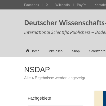
Facebook
X
Wikipedia
PayPal
Kontakt
Home
Aktuelles
Shop
Schriftenre
NSDAP
Nach
Alle 4 Ergebnisse werden angezeigt
Aktualität
sortiert
Fachgebiete