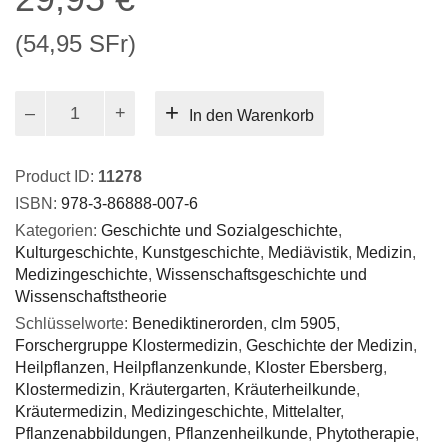
(54,95 SFr)
Die
In den Warenkorb
Pflanzen
der
Klostermedizin
Product ID:
11278
in
ISBN:
978-3-86888-007-6
Darstellung
Kategorien:
Geschichte und Sozialgeschichte
,
und
Kulturgeschichte
,
Kunstgeschichte
,
Mediävistik
,
Medizin
,
Anwendung
Medizingeschichte
,
Wissenschaftsgeschichte und
Menge
Wissenschaftstheorie
Schlüsselworte:
Benediktinerorden
,
clm 5905
,
Forschergruppe Klostermedizin
,
Geschichte der Medizin
,
Heilpflanzen
,
Heilpflanzenkunde
,
Kloster Ebersberg
,
Klostermedizin
,
Kräutergarten
,
Kräuterheilkunde
,
Kräutermedizin
,
Medizingeschichte
,
Mittelalter
,
Pflanzenabbildungen
,
Pflanzenheilkunde
,
Phytotherapie
,