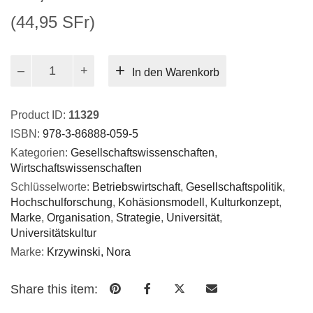
(44,95 SFr)
Universitätskultur
In den Warenkorb
in
Prozessen
strategischen
Product ID:
11329
Handelns
ISBN:
978-3-86888-059-5
Menge
Kategorien:
Gesellschaftswissenschaften
,
Wirtschaftswissenschaften
Schlüsselworte:
Betriebswirtschaft
,
Gesellschaftspolitik
,
Hochschulforschung
,
Kohäsionsmodell
,
Kulturkonzept
,
Marke
,
Organisation
,
Strategie
,
Universität
,
Universitätskultur
Marke:
Krzywinski, Nora
Share this item: