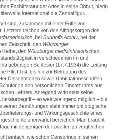
etzung und
Materialisierung seiner
hen Fachliteratur der Artes in seine Obhut, hierin
d gefallen mir (und
geistigen Bemühungen.
erweile international die Zentralfigur.
 Umfeld) sehr. Ich
Kogel
net sind, zusammen mit einer Fülle von
h dankbar für die
DWV-Autor Dr. Michael Karl in
den
 Letztere reichen von den Alltagssorgen des
ehme,
einer E-mail vom 28. März 2020
erfasserlexikon
, bei
Sudhoffs Archiv
, bei der
lizierte
an den Verlag
en Zeitschrift, den
Würzburger
enarbeit, die
n Reihe, den
Würzburger medizinhistorischen
le Abwicklung des
tandstätigkeit in verschiedenen in- und
 und für das
ha gebürtigen Schlesier (17.7.1934) die Leitung
en, das Sie mir
e Pflicht ist, bis hin zur Betreuung des
ten haben.
er Dissertationen sowie Habilitationsschriften.
 Schüler an den persönlichen Einsatz ihres aus
-Autor Prof. Dr. Peter
hen Lehrers. Anregend wirkt stets seine
 Neuchâtel, in einer E-
teraturbegriff – so weit wie irgend möglich – bis
ail an den Verlag vom
trum seiner Bemühungen steht immer philologische
30.1.2021
 Überlieferungs- und Wirkungsgeschichte eines
rgeschichte unerwartet bereichert. Man braucht
flage mit denjenigen der zweiten zu vergleichen.
icht einfach, wie schon Censorinus in seinen