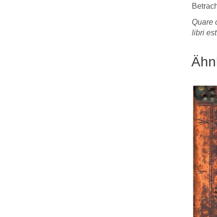
Betrac
Quare c
libri es
Ähn