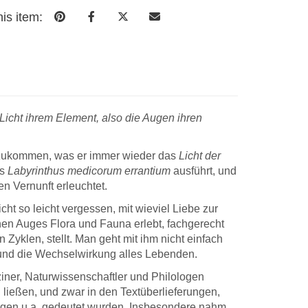
is item:
Licht ihrem Element, also die Augen ihren
ezukommen, was er immer wieder das
Licht der
es
Labyrinthus medicorum errantium
ausführt, und
 Vernunft erleuchtet.
Die
Lieber Prof.
ht so leicht vergessen, mit wieviel Liebe zur
nexemplare sind
Gerabek, eben ist hier
Buc
en Auges Flora und Fauna erlebt, fachgerecht
halten bei mir
das Paket des DWV
ang
 Zyklen, stellt. Man geht mit ihm nicht einfach
ommen. … und
eingetroffen, und ein
fre
g und die Wechselwirkung alles Lebenden.
chte ausrufen «Es
zufriedener Kunde und
die
lbracht».
Autor entnahm diesem
Aus
iner, Naturwissenschaftler und Philologen
aggestaltung,
die (wiederum sehr
Dan
 ließen, und zwar in den Textüberlieferungen,
wahl,
überzeugend gelungene)
und
ogen u.a. gedeutet wurden. Insbesondere nahm