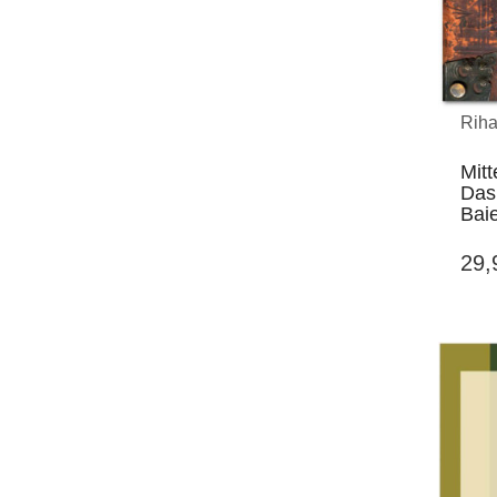
Riha
Mitt
Das
Bai
29