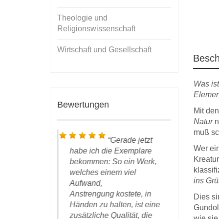
Theologie und
Religionswissenschaft
Wirtschaft und Gesellschaft
Besch
Was ist
Elemen
Bewertungen
Mit de
Natur
n
muß sc
ch bin in
Gerade jetzt
Wer ein
auen vollauf
habe ich die Exemplare
bei Ihnen 
Kreatur
den, die
bekommen: So ein Werk,
haben, ihr
klassif
m richtigen
welches einem viel
sehr gute
ins Gr
entlicht zu
Aufwand,
nur wärm
reude
Anstrengung kostete, in
weiteremp
Dies si
ch inzwischen,
Händen zu halten, ist eine
Gundolf
zusätzliche Qualität, die
wie sie