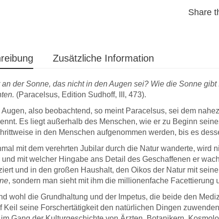
Share th
reibung
Zusätzliche Information
 an der Sonne, das nicht in den Augen sei? Wie die Sonne gibt 
ten.
(Paracelsus, Edition Sudhoff, III, 473).
n Augen, also beobachtend, so meint Paracelsus, sei dem nah
ennt. Es liegt außerhalb des Menschen, wie er zu Beginn sein
hrittweise in den Menschen aufgenommen werden, bis es dessen
… ich bin froh,
Nachdem ich
mal mit dem verehrten Jubilar durch die Natur wanderte, wird nic
publiziert zu
nun das
Werk
in den
Autore
 und mit welcher Hingabe ans Detail des Geschaffenen er wach
 Verlag leistet
Händen halte, kann ich
wohlbe
iziert und in den großen Haushalt, den Oikos der Natur mit seinen
 Arbeit und kann
mich gerne auch noch
angek
üne
, sondern man sieht mit ihm die millionenfache Facettierun
stens
einmal für die nicht
man mö
fohlen werden.
aufdringliche, dabei aber
ist vol
nd wohl die Grundhaltung und der Impetus, die beide den Mediz
sehr gefällige
Umschl
 Keil seine Forschertätigkeit den natürlichen Dingen zuwenden
Aufmachung –
Farben
 im Gang der Kulturgeschichte von Ärzten, Botanikern, Kosmol