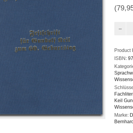
(79,9
Licht
der
Natur
Menge
Product 
ISBN:
97
Kategori
Sprachw
Wissensc
Schlüsse
Fachliter
Keil Gun
Wissensc
Marke:
D
Bernhard