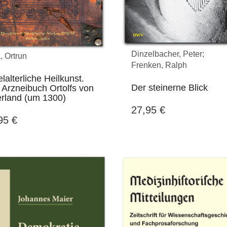
Dinzelbacher, Peter;
, Ortrun
Frenken, Ralph
elalterliche Heilkunst.
Der steinerne Blick
 Arzneibuch Ortolfs von
erland (um 1300)
27,95
€
,95
€