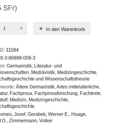
5 SFr)
In den Warenkorb
ID:
11184
8-3-86888-008-3
en:
Germanistik
,
Literatur- und
issenschaften
,
Mediävistik
,
Medizingeschichte
,
haftsgeschichte und Wissenschaftstheorie
lworte:
Ältere Germanistik
,
Artes mittelalterliche
,
atur
,
Fachprosa
,
Fachprosaforschung
,
Fachtexte
,
dolf
,
Medizin
,
Medizingeschichte
,
haftsgeschichte
omes, Josef
,
Gerabek, Werner E.
,
Haage,
 D.
,
Zimmermann, Volker