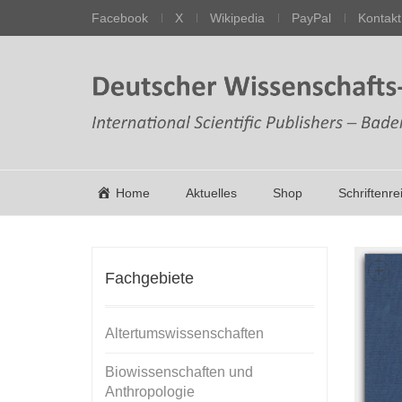
Facebook
X
Wikipedia
PayPal
Kontakt
Home
Aktuelles
Shop
Schriftenre
+
Fachgebiete
Altertumswissenschaften
Biowissenschaften und
Anthropologie