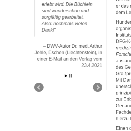
DWV
eken das
erlebt wird. Die Büchlein
er das 
Günther in 
afft haben.
sind wunderschön und
dem Leh
Oktober 
sorgfältig gearbeitet.
Hundert
Also: nochmals vielen
or Dr. Wolfgang
organis
Dank!
r E-mail vom 25.
Institu
19 an den Verlag
DFG-Kom
DWV-Autor Dr. med. Arthur
medizin
Jehle, Eschen (Liechtenstein), in
Forsch
einer E-Mail an den Verlag vom
ausländ
23.4.2021
des Ger
Großpro
Mit Dan
unersc
prinzip
zur Erf
Genauig
Fachden
hierzu 
Einen d