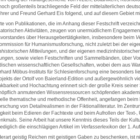
-Autor Dr. Michael
insbesondere für die
Drucks
noch großenteils brachliegende Feld der mittelalterlichen deutsc
einer E-mail vom 9.
hervorstechende Qualität
Textbil
rer und Freund Gerhard Eis folgend, und auf diesem Gebiet mittl
2016 an den Verlag
des Drucks als auch des
meinem
e von Publikationen, die im Anhang dieser Festschrift verzeich
Papiers bedanken.
bin auc
atorischen Aktivitäten, zeugen von unermüdlichem Engagement.
angen
tsvorstandes über Herausgebertätigkeiten, insbesondere beim
V
unkomp
DWV-Autor Prof. Dr. Rainer
mission für Humanismusforschung, nicht zuletzt bei der eigen
Zusamm
Koch in einer E-mail an den
historischen Mitteilungen
, und der eigenen medizinhistorische
schnel
Verlag vom 17. August 2020
ungen
, sowie vielen Festschriften und Sammelbänden, über Vors
Drucks
ischen wissenschaftlichen Gesellschaften, wobei dem aus Wart
Vertrau
hard Möbus-Instituts für Schlesienforschung eine besonders lieb
anerbo
jekts der Ortolf von Baierland-Edition und außergewöhnlich viel
kbarkeit und Hochachtung erinnert sich der große Kreis seiner
DWV
höpflich anmutenden Wissensressourcen schöpfenden akademisc
Gasser,
ielle thematische und methodische Offenheit, angefangen beim Li
M
orschung von Detailrealismen in der Fiktionalliteratur. Im Zen
keit beim Edieren der Fachtexte und beim Aufrollen der Text-,
kmals. Seine Arbeit hat unsere Kenntnis dieses Teils der Kultu
lediglich die einschlägigen Artikel im
Verfasserlexikon
der 1. Au
erart geistig Reichen mit geistigen Gaben zu beschenken, ist n