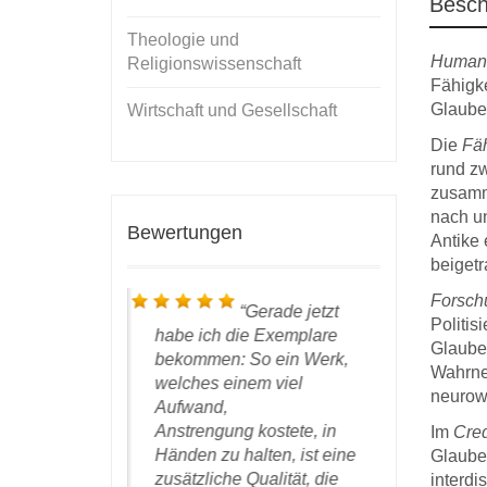
Besch
Theologie und
Humans 
Religionswissenschaft
Fähigke
Glauben
Wirtschaft und Gesellschaft
Die
Fäh
rund z
zusam
nach u
Bewertungen
Antike
beigetr
Forsch
ch bin in
Gerade jetzt
Politis
auen vollauf
habe ich die Exemplare
bei Ihnen 
Glauben
den, die
bekommen: So ein Werk,
haben, ihr
Wahrne
m richtigen
welches einem viel
sehr gute
neurow
entlicht zu
Aufwand,
nur wärm
reude
Anstrengung kostete, in
weiteremp
Im
Cred
ch inzwischen,
Händen zu halten, ist eine
Glauben
zusätzliche Qualität, die
interdi