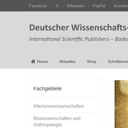
Facebook
X
Wikipedia
PayPal
Kontakt
Home
Aktuelles
Shop
Schriftenre
+
Fachgebiete
Altertumswissenschaften
Biowissenschaften und
Anthropologie