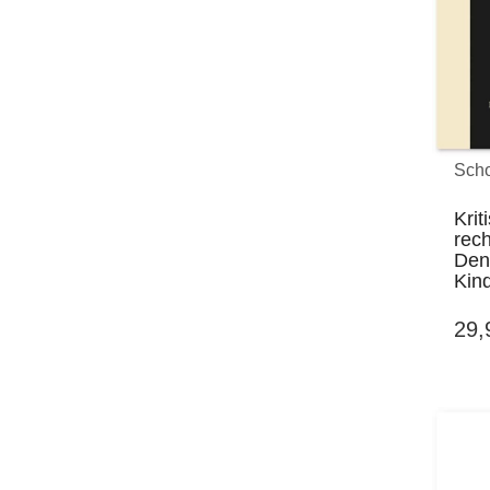
Scho
Kri
rech
Den
Kin
29