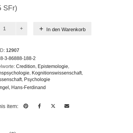
5 SFr)
.
In den Warenkorb
ID:
12907
8-3-86888-188-2
lworte:
Credition
,
Epistemologie
,
nspsychologie
,
Kognitionswissenschaft
,
ssenschaft
,
Psychologie
ngel, Hans-Ferdinand
is item: