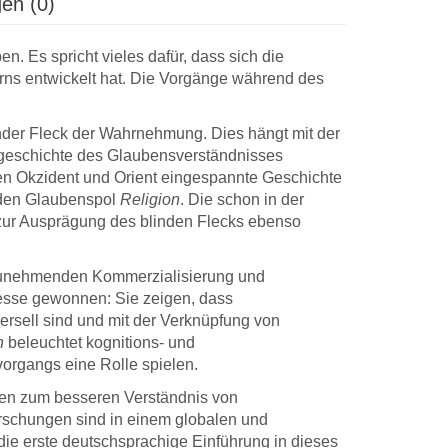
en (0)
n. Es spricht vieles dafür, dass sich die
irns entwickelt hat. Die Vorgänge während des
inder Fleck der Wahrnehmung. Dies hängt mit der
geschichte des Glaubensverständnisses
en Okzident und Orient eingespannte Geschichte
den Glaubenspol
Religion
. Die schon in der
zur Ausprägung des blinden Flecks ebenso
r zunehmenden Kommerzialisierung und
Lieber, werter
Lieber Herr
eresse gewonnen: Sie zeigen, dass
or, danke für das
Prof. Gerabek, … heute
Buc
ersell sind und mit der Verknüpfung von
nk des Covers,
ist das grosse Paket mit
ang
n
beleuchtet kognitions- und
in Mythenbuch
den 18 Exemplaren
fre
rgangs eine Rolle spielen.
eren soll! Ich bin
meines Buches
die
ert. Und weil ich
eingetroffen. Dazu
Aus
gen zum besseren Verständnis von
Freude nicht für
meinen herzlichen Dank
Dan
orschungen sind in einem globalen und
lein behalten
für die schöne Gestaltung
und
 die erste deutschsprachige Einführung in dieses