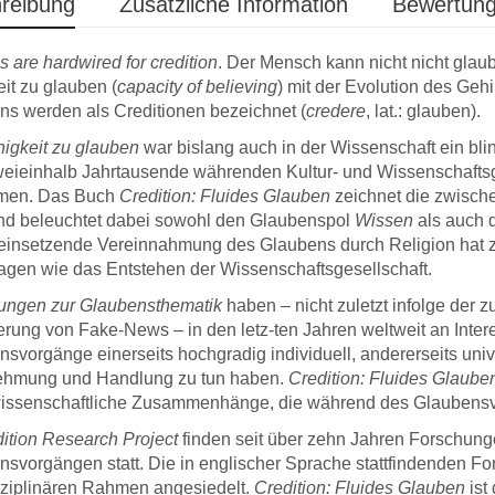
reibung
Zusätzliche Information
Bewertung
are hardwired for credition
. Der Mensch kann nicht nicht glaube
it zu glauben (
capacity of believing
) mit der Evolution des Geh
s werden als Creditionen bezeichnet (
credere
, lat.: glauben).
igkeit zu glauben
war bislang auch in der Wissenschaft ein bl
weieinhalb Jahrtausende währenden Kultur- und Wissenschafts
men. Das Buch
Credition: Fluides Glauben
zeichnet die zwisch
nd beleuchtet dabei sowohl den Glaubenspol
Wissen
als auch 
 einsetzende Vereinnahmung des Glaubens durch Religion hat 
agen wie das Entstehen der Wissenschaftsgesellschaft.
ungen zur Glaubensthematik
haben – nicht zuletzt infolge de
… ich bin froh,
… soeben
ierung von Fake-News – in den letz-ten Jahren weltweit an Int
publiziert zu
konnte ich mit großer
Profess
svorgänge einerseits hochgradig individuell, andererseits univ
 Verlag leistet
Freude ein Exemplar
Gesche
hmung und Handlung zu tun haben.
Credition: Fluides Glaube
 Arbeit und kann
meines frisch
das me
issenschaftliche Zusammenhänge, die während des Glaubensvo
stens
erschienenen Buches
bald zi
fohlen werden.
auspacken. … Ich danke
begeist
ition Research Project
finden seit über zehn Jahren Forschun
Ihnen sehr herzlich für die
meine 
svorgängen statt. Die in englischer Sprache stattfindenden F
schnelle und kompetente
mich al
sziplinären Rahmen angesiedelt.
Credition: Fluides Glauben
ist