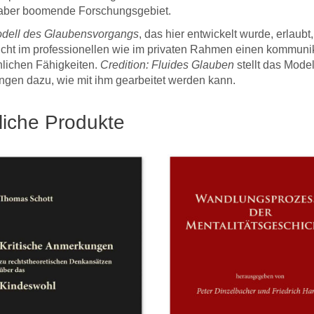
-Autor Dr. Michael
Abwicklung aller
konnte,
 aber boomende Forschungsgebiet.
einer E-mail vom 9.
Lektorats- und
gleich
2016 an den Verlag
dell des Glaubensvorgangs
, das hier entwickelt wurde, erlaub
Druckprozesse und für
Freund
cht im professionellen wie im privaten Rahmen einen kommunik
Ihre freundliche
ist ja 
lichen Fähigkeiten.
Credition: Fluides Glauben
stellt das Model
Unterstützung.
sponta
ngen dazu, wie mit ihm gearbeitet werden kann.
‚Das si
aus …,
DWV-Autor Prof. Dr. Norbert
liche Produkte
deine
Walz in einer E-Mail an den
auf!‘, 
Verlag vom 27. Juli 2021
aufreg
ist es
magisc
Laden a
Ihr Gra
wahren
… Seie
und Ihr
bedac
DWV-Auto