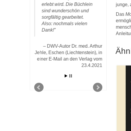
DWV
eken das
erlebt wird. Die Büchlein
junge,
Günther in 
afft haben.
sind wunderschön und
Oktober 
Das
Mo
sorgfältig gearbeitet.
ermögli
Also: nochmals vielen
or Dr. Wolfgang
mensch
Dank!
r E-mail vom 25.
Anleitu
19 an den Verlag
DWV-Autor Dr. med. Arthur
Ähn
Jehle, Eschen (Liechtenstein), in
einer E-Mail an den Verlag vom
23.4.2021