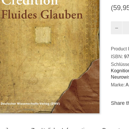
(59,9
Credition
Fluides
Glauben
Menge
Product 
ISBN:
97
Schlüsse
Kognitio
Neurowi
Marke:
A
Share th