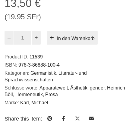
13,50
€
(19,95 SFr)
Naturzeit
In den Warenkorb
und
Sinnlichkeit.
Literatur
Product ID:
11539
zwischen
ISBN:
978-3-86888-100-4
opaker
Kategorien:
Germanistik
,
Literatur- und
Realität
Sprachwissenschaften
und
humaner
Schlüsselworte:
Apparatewelt
,
Ästhetik
,
gender
,
Heinrich
Selbstbestimmung
Böll
,
Hermeneutik
,
Prosa
Menge
Marke:
Karl, Michael
Share this item: