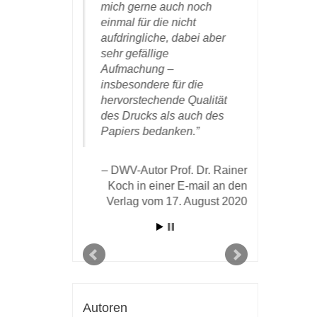
chlein wieder
mich gerne auch noch
angekom
s.
einmal für die nicht
man möch
aufdringliche, dabei aber
ist vollbra
sehr gefällige
Umschlagg
riv.-Doz. Dr. Dr.
Aufmachung –
Farbenwa
 in einer E-Mail
insbesondere für die
Druckset
g vom 31.1.2021:
hervorstechende Qualität
Textbild g
des Drucks als auch des
meinem Um
Papiers bedanken.
bin auch d
angenehm
unkompliz
DWV-Autor Prof. Dr. Rainer
Zusammena
Koch in einer E-mail an den
schnelle 
Verlag vom 17. August 2020
Drucks un
Vertrauen,
anerboten
DWV-Au
Gasser, Ne
Autoren
Mail