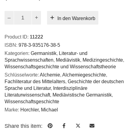
Die
In den Warenkorb
Alchemie
in
der
Product ID:
11222
deutschen
ISBN:
978-3-935176-38-5
Literatur
Kategorien:
Germanistik
,
Literatur- und
des
Sprachwissenschaften
,
Mediävistik
,
Medizingeschichte
,
Mittelalters
Wissenschaftsgeschichte und Wissenschaftstheorie
Menge
Schlüsselworte:
Alchemie
,
Alchemiegeschichte
,
Fachliteratur des Mittelalters
,
Geschichte der deutschen
Sprache und Literatur
,
Interdisziplinäre
Literaturwissenschaft
,
Mediävistische Germanistik
,
Wissenschaftsgeschichte
Marke:
Horchler, Michael
Share this item: