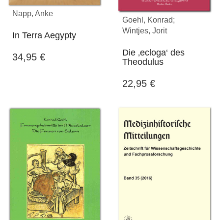
Napp, Anke
Goehl, Konrad;
Wintjes, Jorit
In Terra Aegypty
Die ‚ecloga‘ des
34,95
€
Theodulus
22,95
€