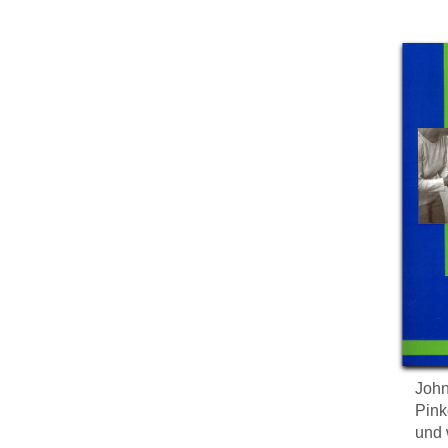
John
Pink
und 