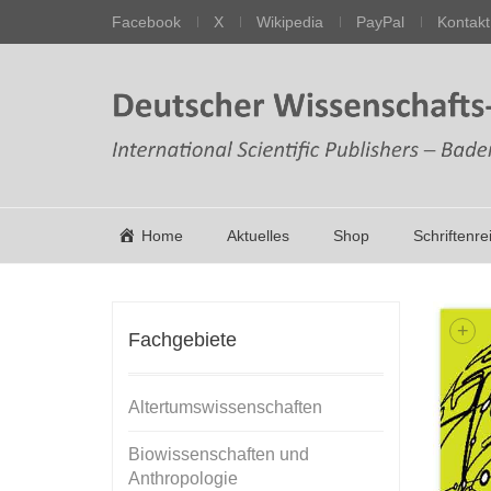
Facebook
X
Wikipedia
PayPal
Kontakt
Home
Aktuelles
Shop
Schriftenre
+
Fachgebiete
Altertumswissenschaften
Biowissenschaften und
Anthropologie