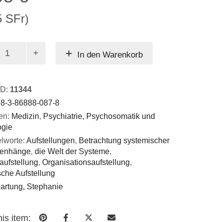
5 SFr)
In den Warenkorb
eren
ungen?
ID:
11344
8-3-86888-087-8
en:
Medizin
,
Psychiatrie, Psychosomatik und
ogie
lworte:
Aufstellungen
,
Betrachtung systemischer
enhänge
,
die Welt der Systeme
,
aufstellung
,
Organisationsaufstellung
,
che Aufstellung
artung, Stephanie
is item: