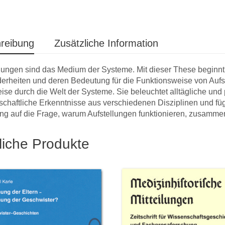
reibung
Zusätzliche Information
lungen sind das Medium der Systeme. Mit dieser These beginnt
rheiten und deren Bedeutung für die Funktionsweise von Aufst
ise durch die Welt der Systeme. Sie beleuchtet alltägliche un
chaftliche Erkenntnisse aus verschiedenen Disziplinen und fügt
ng auf die Frage, warum Aufstellungen funktionieren, zusamme
liche Produkte
Die
… ich bin froh,
emplare sind
bei Ihnen publiziert zu
meinem
ten bei mir
haben, ihr Verlag leistet
bestäti
men. … und
sehr gute Arbeit und kann
‚Zeitwe
te ausrufen «Es
nur wärmstens
Verlag 
cht».
weiterempfohlen werden.
haben.
estaltung,
registr
hl,
wie vie