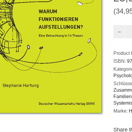
(34,9
Warum
funktioni
Aufstell
Menge
Product 
ISBN:
97
Kategori
Psychol
Schlüsse
Zusamm
Familien
Systemis
Marke:
H
Share th