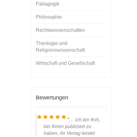
Pädagogik
Philosophie
Rechtswissenschaften
Theologie und
Religionswissenschaft
Wirtschaft und Gesellschaft
Bewertungen
…
Mit dem
… ich bin froh,
rer Arbeit
bei Ihnen publiziert zu
da natürli
zufrieden
haben, ihr Verlag leistet
Gratulatio