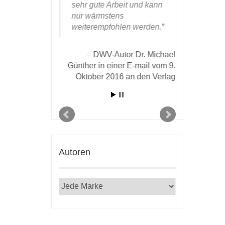
hnen
sehr gute Arbeit und kann
DWV – das
arbeitern für
nur wärmstens
prächtige
che
weiterempfohlen werden.
das, wo D
eit.
Riesenwe
unter Dac
DWV-Autor Dr. Michael
hast.)
Prof. Dr. Johann
Günther in einer E-mail vom 9.
er, Mailand und
Oktober 2016 an den Verlag
.2022 in einer E-
Der The
il an den Verlag
Walter Dietri
in einer E
2016 a
Autoren