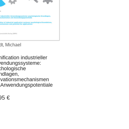
t, Michael
fication industrieller
endungssysteme:
chologische
ndlagen,
ivationsmechanismen
 Anwendungspotentiale
,95
€