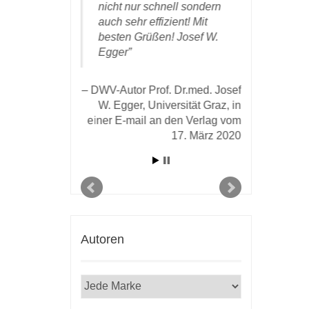
h
nicht nur schnell sondern
mich gern
n Buches
auch sehr effizient! Mit
einmal für
… Ich danke
besten Grüßen! Josef W.
aufdringli
rzlich für die
Egger
sehr gefäl
d kompetente
Aufmachu
ller
insbesond
DWV-Autor Prof. Dr.med. Josef
nd
hervorste
W. Egger, Universität Graz, in
e und für
des Druck
einer E-mail an den Verlag vom
che
Papiers b
17. März 2020
g.
DWV-Aut
rof. Dr. Norbert
Koch in 
er E-Mail an den
Verlag v
om 27. Juli 2021
Autoren