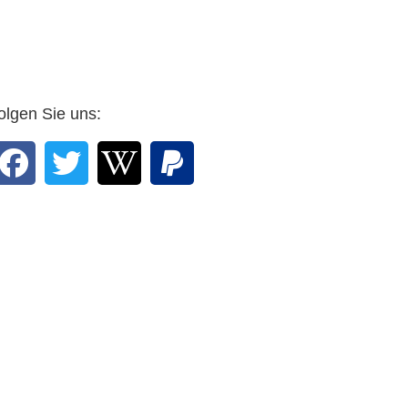
n Sie, Professor,
 Grafiker mit Rosen
ht. …
r Arnulf Zitelmann in
E-mail vom 25. Februar
olgen Sie uns:
2016 an den Verlag