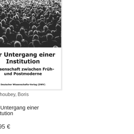
houbey, Boris
 Untergang einer
itution
,95
€