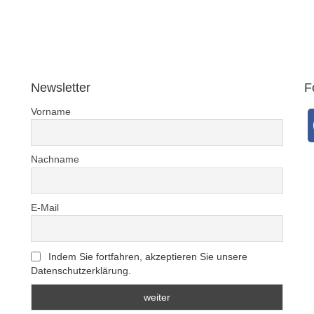
… Seie
und Ihr
bedac
DWV-Auto
einer 
Newsletter
F
Vorname
Nachname
E-Mail
Indem Sie fortfahren, akzeptieren Sie unsere
Datenschutzerklärung.