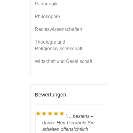
Pädagogik
Philosophie
Rechtswissenschaften
Theologie und
Religionswissenschaft
Wirtschaft und Gesellschaft
Bewertungen
 soeben
… bestens –
t großer
danke Herr Gerabek! Sie
nun das
W
Exemplar
arbeiten offensichtlich
Händen ha