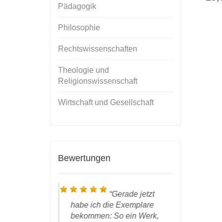
Pädagogik
Philosophie
Rechtswissenschaften
Theologie und
Religionswissenschaft
Wirtschaft und Gesellschaft
Bewertungen
ch bin in
Gerade jetzt
auen vollauf
habe ich die Exemplare
bei Ihnen 
den, die
bekommen: So ein Werk,
haben, ihr