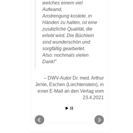
m richtigen
welches einem viel
sehr gute
entlicht zu
Aufwand,
nur wärm
reude
Anstrengung kostete, in
weiteremp
ch inzwischen,
Händen zu halten, ist eine
zusätzliche Qualität, die
DWV
eken das
erlebt wird. Die Büchlein
Günther in 
afft haben.
sind wunderschön und
Oktober 
sorgfältig gearbeitet.
Also: nochmals vielen
or Dr. Wolfgang
Dank!
r E-mail vom 25.
19 an den Verlag
DWV-Autor Dr. med. Arthur
Jehle, Eschen (Liechtenstein), in
einer E-Mail an den Verlag vom
23.4.2021