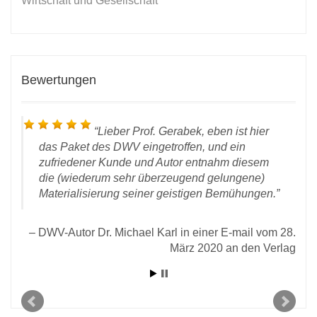
Wirtschaft und Gesellschaft
Bewertungen
Lieber Prof. Gerabek, eben ist hier
das Paket des DWV eingetroffen, und ein
zufriedener Kunde und Autor entnahm diesem
die (wiederum sehr überzeugend gelungene)
Materialisierung seiner geistigen Bemühungen.
DWV-Autor Dr. Michael Karl in einer E-mail vom 28.
März 2020 an den Verlag
D
chen
 vom
2021