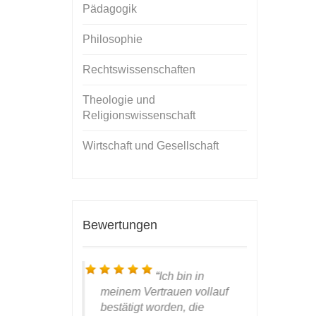
Pädagogik
Philosophie
Rechtswissenschaften
Theologie und
Religionswissenschaft
Wirtschaft und Gesellschaft
Bewertungen
ieber, werter
Ich bin in
anke für das
meinem Vertrauen vollauf
nun das
W
s Covers,
bestätigt worden, die
Händen ha