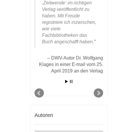
thenbuch
‚Zeitwende‘ im richtigen
mich gern
ll! Ich bin
Verlag veröffentlicht zu
einmal für
nd weil ich
haben. Mit Freude
aufdringli
 nicht für
registriere ich inzwischen,
sehr gefäl
behalten
wie viele
Aufmachu
 ich das Bild
Fachbibliotheken das
insbesond
ren
Buch angeschafft haben.
hervorste
ostet. ‚Das
des Druck
bar!‘, war die
Papiers b
DWV-Autor Dr. Wolfgang
ktion, und
Klages in einer E-mail vom 25.
 großartig
April 2019 an den Verlag
DWV-Aut
 es in
Koch in 
nzimmer
Verlag v
as für ein
Cover!‘ So
Umschlag wird
Blick im
ch ziehen, –
Autoren
hat einen
cker kreiert!