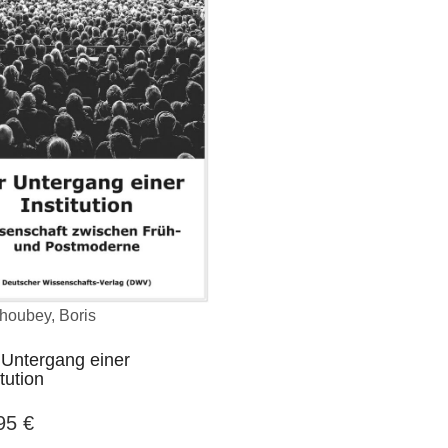
houbey, Boris
 Untergang einer
itution
,95
€