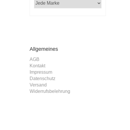
 Professor,
ker mit Rosen
ulf Zitelmann in
 vom 25. Februar
6 an den Verlag
Allgemeines
AGB
Kontakt
Impressum
Datenschutz
Versand
Widerrufsbelehrung