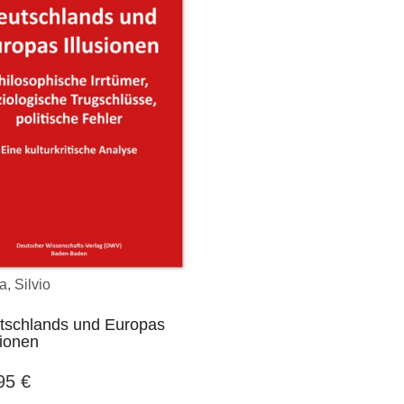
a, Silvio
tschlands und Europas
sionen
,95
€