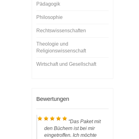
Pädagogik
Philosophie
Rechtswissenschaften
Theologie und
Religionswissenschaft
Wirtschaft und Gesellschaft
Bewertungen
 ich bin froh,
Das Paket mit
liziert zu
den Büchern ist bei mir
nun das
W
rlag leistet
eingetroffen. Ich möchte
Händen ha