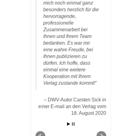
beit und kann
mich noch einmal ganz
mich gern
ns
besonders herzlich für die
einmal für
hlen werden.
hervorragende,
aufdringli
professionelle
sehr gefäl
Zusammenarbeit bei
Aufmachu
tor Dr. Michael
Ihnen und Ihrem Team
insbesond
ner E-mail vom 9.
bedanken. Es war mir
hervorste
16 an den Verlag
eine wahre Freude, bei
des Druck
Ihnen publizieren zu
Papiers b
dürfen. Ich hoffe, dass
einmal eine weitere
DWV-Aut
Kooperation mit Ihrem
Koch in 
Verlag zustande kommt!
Verlag v
DWV-Autor Carsten Sick in
einer E-mail an den Verlag vom
18. August 2020