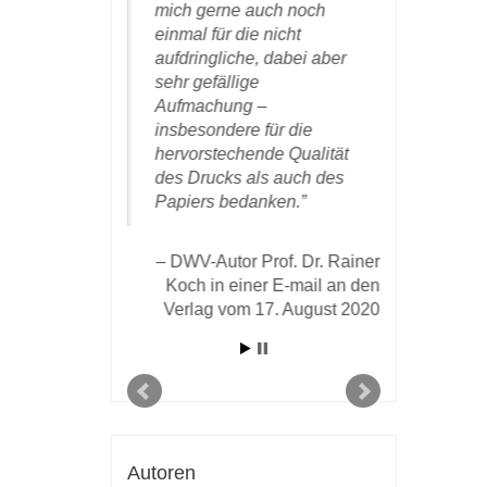
chlein wieder
mich gerne auch noch
angekom
s.
einmal für die nicht
man möch
aufdringliche, dabei aber
ist vollbra
sehr gefällige
Umschlagg
riv.-Doz. Dr. Dr.
Aufmachung –
Farbenwa
 in einer E-Mail
insbesondere für die
Druckset
g vom 31.1.2021:
hervorstechende Qualität
Textbild g
des Drucks als auch des
meinem Um
Papiers bedanken.
bin auch d
angenehm
unkompliz
DWV-Autor Prof. Dr. Rainer
Zusammena
Koch in einer E-mail an den
schnelle 
Verlag vom 17. August 2020
Drucks un
Vertrauen,
anerboten
DWV-Au
Gasser, Ne
Autoren
Mail