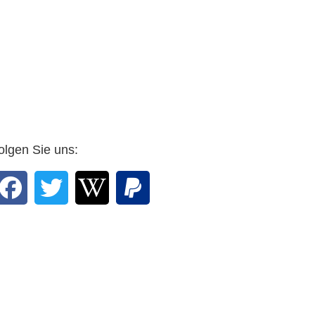
… Seien Sie, Professor,
und Ihr Grafiker mit Rosen
bedacht. …
DWV-Autor Arnulf Zitelmann in
einer E-mail vom 25. Februar
2016 an den Verlag
olgen Sie uns: