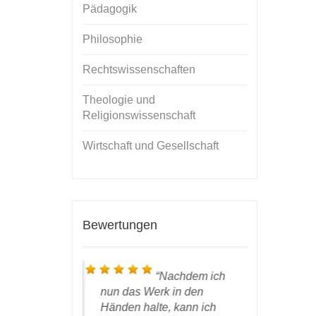
Pädagogik
Philosophie
Rechtswissenschaften
Theologie und
Religionswissenschaft
Wirtschaft und Gesellschaft
Bewertungen
 die
Nachdem ich
gestern
nun das
Werk
in den
Autorenex
 In der Tat
Händen halte, kann ich
wohlbehal