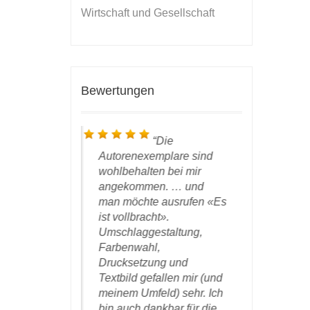
Wirtschaft und Gesellschaft
Bewertungen
… das
Die
ute
Autorenexemplare sind
Resultat u
 und ich
wohlbehalten bei mir
bin ich se
sehr über
angekommen. … und
und danke
man möchte ausrufen «Es
und Ihren 
g! Vielen
ist vollbracht».
die erfolg
 sorgfältige
Umschlaggestaltung,
Zusammen
e Arbeit.
Farbenwahl,
Drucksetzung und
DWV-Auto
Textbild gefallen mir (und
orin Dr. Brigitte
Baumgä
meinem Umfeld) sehr. Ich
 einer E-Mail an
Zürich, am 1
bin auch dankbar für die