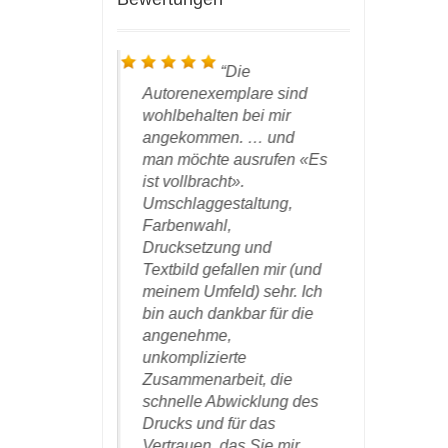
ch bin in
Die
auen vollauf
Autorenexemplare sind
Buch ist
den, die
wohlbehalten bei mir
angekom
m richtigen
angekommen. … und
freue mi
entlicht zu
man möchte ausrufen «Es
die schö
reude
ist vollbracht».
Ausgestal
ch inzwischen,
Umschlaggestaltung,
Dank für 
Farbenwahl,
und gedul
eken das
Drucksetzung und
afft haben.
Textbild gefallen mir (und
DWV-
meinem Umfeld) sehr. Ich
Kogelschatz
bin auch dankbar für die
or Dr. Wolfgang
den Verl
angenehme,
r E-mail vom 25.
unkomplizierte
19 an den Verlag
Zusammenarbeit, die
schnelle Abwicklung des
Drucks und für das
Vertrauen, das Sie mir