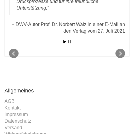
Druckprozesse und für Ihre freundliche
Unterstützung.
Un
chen
DWV-Autor Prof. Dr. Norbert Walz in einer E-Mail an
 vom
den Verlag vom 27. Juli 2021
2021
Allgemeines
AGB
Kontakt
Impressum
Datenschutz
Versand