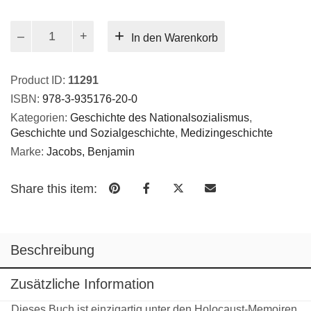
Zahnarzt
In den Warenkorb
in
Auschwitz
Menge
Product ID:
11291
ISBN:
978-3-935176-20-0
Kategorien:
Geschichte des Nationalsozialismus
,
Geschichte und Sozialgeschichte
,
Medizingeschichte
Marke:
Jacobs, Benjamin
Share this item:
Beschreibung
Zusätzliche Information
Dieses Buch ist einzigartig unter den Holocaust-Memoiren.