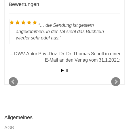
Bewertungen
… die Sendung ist gestern
angekommen. In der Tat sieht das Büchlein
wieder sehr edel aus.
DWV-Autor Priv.-Doz. Dr. Dr. Thomas Schott in einer
E-Mail an den Verlag vom 31.1.2021:
D
l an
2021
Allgemeines
AGB