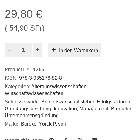
29,80
€
( 54,90 SFr)
Promotoren
In den Warenkorb
im
Entwicklungsprozess
innovativer
Product ID:
11265
Unternehmensgründungen.
ISBN:
978-3-935176-82-8
Menge
Kategorien:
Altertumswissenschaften
,
Wirtschaftswissenschaften
Schlüsselworte:
Betriebswirtschaftslehre
,
Erfolgsfaktoren
,
Gründungsforschung
,
Innovation
,
Management
,
Promotor
,
Unternehmensgründung
Marke:
Borcke, Yorck P. von