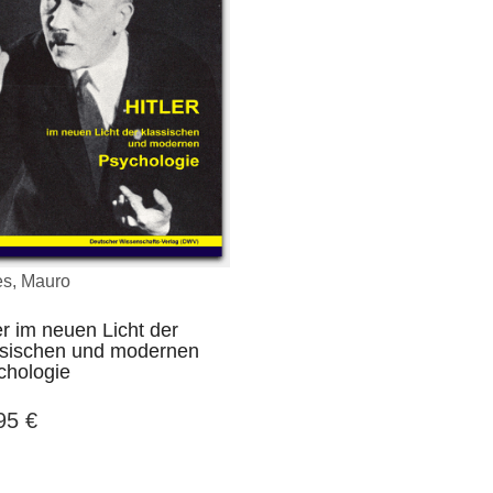
es, Mauro
er im neuen Licht der
ssischen und modernen
chologie
,95
€