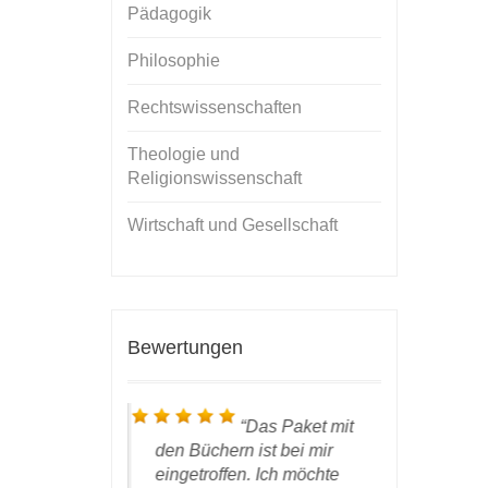
Pädagogik
Philosophie
Rechtswissenschaften
Theologie und
Religionswissenschaft
Wirtschaft und Gesellschaft
Bewertungen
ieber Prof.
Das Paket mit
 ist hier
den Büchern ist bei mir
Buch ist
des DWV
eingetroffen. Ich möchte
angekom