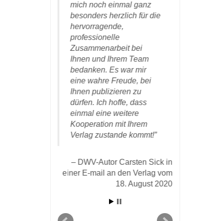
 und ein
mich noch einmal ganz
freue mi
 Kunde und
besonders herzlich für die
die schö
hm diesem
hervorragende,
Ausgestal
m sehr
professionelle
Dank für 
 gelungene)
Zusammenarbeit bei
und gedul
ung seiner
Ihnen und Ihrem Team
emühungen.
bedanken. Es war mir
DWV-
eine wahre Freude, bei
Kogelschatz
Ihnen publizieren zu
 Michael Karl in
den Verl
dürfen. Ich hoffe, dass
om 28. März 2020
einmal eine weitere
an den Verlag
Kooperation mit Ihrem
Verlag zustande kommt!
DWV-Autor Carsten Sick in
einer E-mail an den Verlag vom
18. August 2020