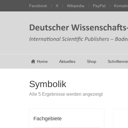
Facebook
X
Wikipedia
PayPal
Kontakt
Home
Aktuelles
Shop
Schriftenre
Symbolik
Nach
Alle 5 Ergebnisse werden angezeigt
Aktualität
sortiert
Fachgebiete