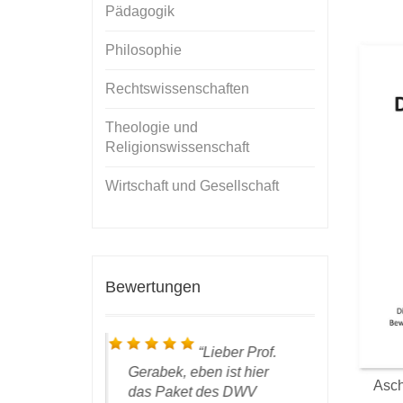
Pädagogik
Philosophie
Rechtswissenschaften
Theologie und
Religionswissenschaft
Wirtschaft und Gesellschaft
Bewertungen
 ich bin froh,
Lieber Prof.
liziert zu
Gerabek, eben ist hier
den Bücher
Asch
rlag leistet
das Paket des DWV
eingetroff