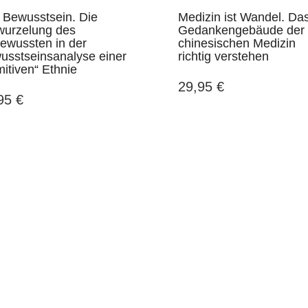
 einmal ganz
‚Zeitwende‘ im richtigen
das me
 Bewusstsein. Die
Medizin ist Wandel. Da
herzlich für die
Verlag veröffentlicht zu
bald zi
wurzelung des
Gedankengebäude der
ende,
haben. Mit Freude
begeist
ewussten in der
chinesischen Medizin
elle
registriere ich inzwischen,
meine 
usstseinsanalyse einer
richtig verstehen
arbeit bei
wie viele
mich al
mitiven“ Ethnie
d Ihrem Team
Fachbibliotheken das
konnte,
29,95
€
 Es war mir
Buch angeschafft haben.
gleich
,95
€
e Freude, bei
Freund
lizieren zu
ist ja 
DWV-Autor Dr. Wolfgang
h hoffe, dass
sponta
Klages in einer E-mail vom 25.
ne weitere
‚Das si
April 2019 an den Verlag
on mit Ihrem
aus …,
stande kommt!
deine
auf!‘, 
aufreg
or Carsten Sick in
ist es
l an den Verlag vom
magisc
18. August 2020
Laden a
Ihr Gra
wahren