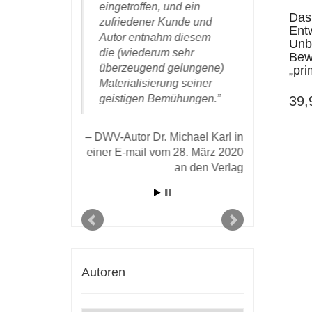
beit und kann
eingetroffen, und ein
mich noch
Das
ns
zufriedener Kunde und
besonders 
Ent
hlen werden.
Autor entnahm diesem
hervorrag
Unb
die (wiederum sehr
profession
Bew
überzeugend gelungene)
Zusammen
„pri
tor Dr. Michael
Materialisierung seiner
Ihnen un
ner E-mail vom 9.
geistigen Bemühungen.
bedanken.
39
16 an den Verlag
eine wahr
Ihnen pub
DWV-Autor Dr. Michael Karl in
dürfen. Ic
einer E-mail vom 28. März 2020
einmal ei
an den Verlag
Kooperati
Verlag zu
DWV-Aut
einer E-mai
Autoren