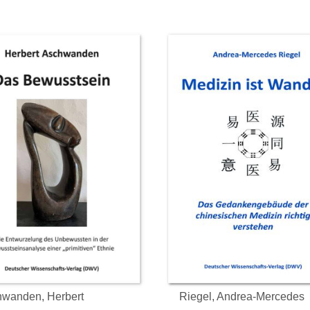
Das Paket mit
Ich bin in
n ist bei mir
meinem Vertrauen vollauf
Profess
wanden, Herbert
Riegel, Andrea-Mercedes
en. Ich möchte
bestätigt worden, die
Gesche