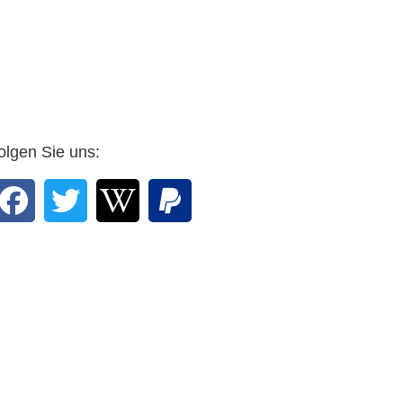
n Sie, Professor,
 Grafiker mit Rosen
ht. …
r Arnulf Zitelmann in
E-mail vom 25. Februar
2016 an den Verlag
olgen Sie uns: