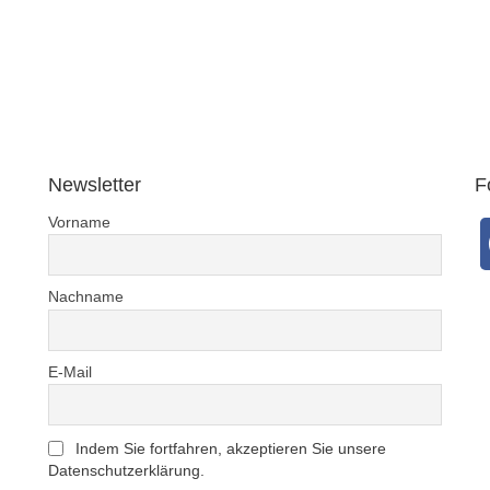
… Seie
und Ihr
bedac
DWV-Auto
einer 
Newsletter
F
Vorname
Nachname
E-Mail
Indem Sie fortfahren, akzeptieren Sie unsere
Datenschutzerklärung.