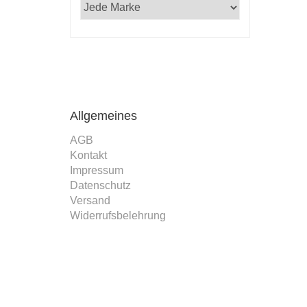
 Professor,
ker mit Rosen
ulf Zitelmann in
 vom 25. Februar
6 an den Verlag
Allgemeines
AGB
Kontakt
Impressum
Datenschutz
Versand
Widerrufsbelehrung