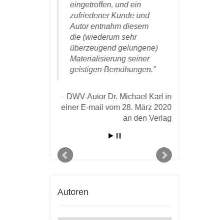
thenbuch
eingetroffen, und ein
und danke
ll! Ich bin
zufriedener Kunde und
und Ihren 
nd weil ich
Autor entnahm diesem
die erfolg
 nicht für
die (wiederum sehr
Zusammen
behalten
überzeugend gelungene)
 ich das Bild
Materialisierung seiner
DWV-Auto
ren
geistigen Bemühungen.
Baumgä
ostet. ‚Das
Zürich, am 1
bar!‘, war die
DWV-Autor Dr. Michael Karl in
ktion, und
einer E-mail vom 28. März 2020
 großartig
an den Verlag
 es in
nzimmer
as für ein
Cover!‘ So
Umschlag wird
Blick im
ch ziehen, –
Autoren
hat einen
cker kreiert!