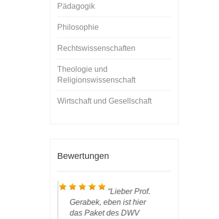
Pädagogik
Philosophie
Rechtswissenschaften
Theologie und
Religionswissenschaft
Wirtschaft und Gesellschaft
Bewertungen
ieber, werter
Lieber Prof.
anke für das
Gerabek, eben ist hier
Resultat u
s Covers,
das Paket des DWV
bin ich se