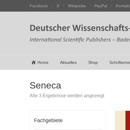
Facebook
X
Wikipedia
PayPal
Kontakt
Home
Aktuelles
Shop
Schriftenre
Seneca
Nach
Alle 3 Ergebnisse werden angezeigt
Aktualität
sortiert
Fachgebiete