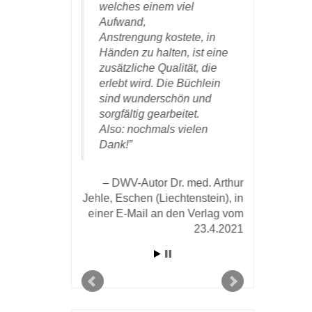
 und ein
welches einem viel
und danke
 Kunde und
Aufwand,
und Ihren 
hm diesem
Anstrengung kostete, in
die erfolg
m sehr
Händen zu halten, ist eine
Zusammen
 gelungene)
zusätzliche Qualität, die
ung seiner
erlebt wird. Die Büchlein
DWV-Auto
emühungen.
sind wunderschön und
Baumgä
sorgfältig gearbeitet.
Zürich, am 1
Also: nochmals vielen
 Michael Karl in
Dank!
om 28. März 2020
an den Verlag
DWV-Autor Dr. med. Arthur
Jehle, Eschen (Liechtenstein), in
einer E-Mail an den Verlag vom
23.4.2021