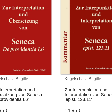
lschatz, Brigitte
Kogelschatz, Brigitte
Interpretation und
Zur Interpunktion und
rsetzung von Seneca
Interpretation von Sen
providentia I,6′
‚epist. 123,11‘
,95
€
14,95
€