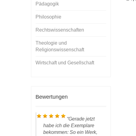
Pädagogik
Philosophie
Rechtswissenschaften
Theologie und
Religionswissenschaft
Wirtschaft und Gesellschaft
Bewertungen
ieber Prof.
Gerade jetzt
 ist hier
habe ich die Exemplare
Resultat u
des DWV
bekommen: So ein Werk,
bin ich se