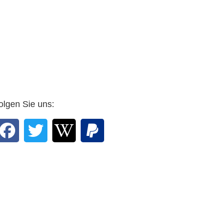
… Seien Sie, Professor,
und Ihr Grafiker mit Rosen
bedacht. …
DWV-Autor Arnulf Zitelmann in
einer E-mail vom 25. Februar
2016 an den Verlag
olgen Sie uns: