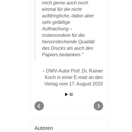
chlein wieder
mich gerne auch noch
angekom
s.
einmal für die nicht
man möch
aufdringliche, dabei aber
ist vollbra
sehr gefällige
Umschlagg
riv.-Doz. Dr. Dr.
Aufmachung –
Farbenwa
 in einer E-Mail
insbesondere für die
Druckset
g vom 31.1.2021:
hervorstechende Qualität
Textbild g
des Drucks als auch des
meinem Um
Papiers bedanken.
bin auch d
angenehm
unkompliz
DWV-Autor Prof. Dr. Rainer
Zusammena
Koch in einer E-mail an den
schnelle 
Verlag vom 17. August 2020
Drucks un
Vertrauen,
anerboten
DWV-Au
Gasser, Ne
Autoren
Mail