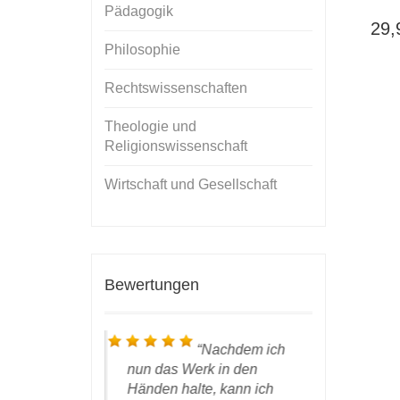
Pädagogik
29
Philosophie
Rechtswissenschaften
Theologie und
Religionswissenschaft
Wirtschaft und Gesellschaft
Bewertungen
 die
Nachdem ich
gestern
nun das
Werk
in den
Autorenex
 In der Tat
Händen halte, kann ich
wohlbehal