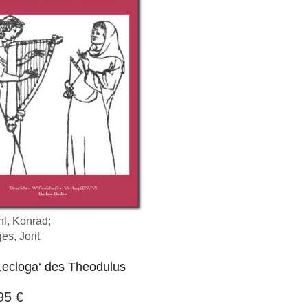
l, Konrad;
es, Jorit
‚ecloga‘ des Theodulus
,95
€