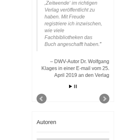
thenbuch
‚Zeitwende‘ im richtigen
mich gern
ll! Ich bin
Verlag veröffentlicht zu
einmal für
nd weil ich
haben. Mit Freude
aufdringli
 nicht für
registriere ich inzwischen,
sehr gefäl
behalten
wie viele
Aufmachu
 ich das Bild
Fachbibliotheken das
insbesond
ren
Buch angeschafft haben.
hervorste
ostet. ‚Das
des Druck
bar!‘, war die
Papiers b
DWV-Autor Dr. Wolfgang
ktion, und
Klages in einer E-mail vom 25.
 großartig
April 2019 an den Verlag
DWV-Aut
 es in
Koch in 
nzimmer
Verlag v
as für ein
Cover!‘ So
Umschlag wird
Blick im
ch ziehen, –
Autoren
hat einen
cker kreiert!