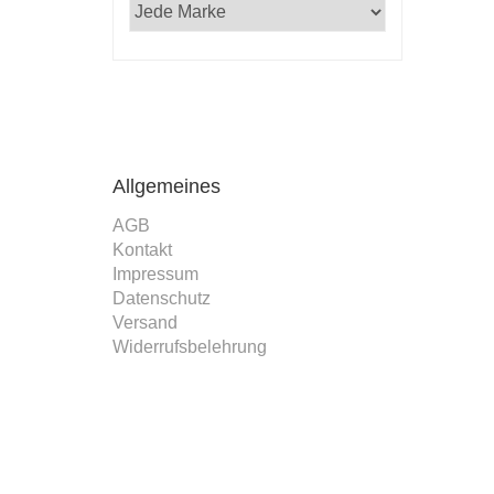
 Professor,
ker mit Rosen
ulf Zitelmann in
 vom 25. Februar
6 an den Verlag
Allgemeines
AGB
Kontakt
Impressum
Datenschutz
Versand
Widerrufsbelehrung