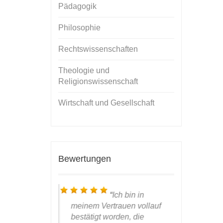
Pädagogik
Philosophie
Rechtswissenschaften
Theologie und
Religionswissenschaft
Wirtschaft und Gesellschaft
Bewertungen
ieber, werter
Ich bin in
anke für das
meinem Vertrauen vollauf
nun das
W
s Covers,
bestätigt worden, die
Händen ha