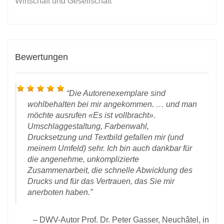
Wirtschaft und Gesellschaft
Bewertungen
Die Autorenexemplare sind
wohlbehalten bei mir angekommen. … und man
möchte ausrufen «Es ist vollbracht».
Umschlaggestaltung, Farbenwahl,
Drucksetzung und Textbild gefallen mir (und
meinem Umfeld) sehr. Ich bin auch dankbar für
D
die angenehme, unkomplizierte
 vom
Zusammenarbeit, die schnelle Abwicklung des
rlag
Drucks und für das Vertrauen, das Sie mir
anerboten haben.
DWV-Autor Prof. Dr. Peter Gasser, Neuchâtel, in