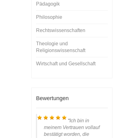
Pädagogik
Philosophie
Rechtswissenschaften
Theologie und
Religionswissenschaft
Wirtschaft und Gesellschaft
Bewertungen
ieber, werter
Ich bin in
anke für das
meinem Vertrauen vollauf
nun das
W
s Covers,
bestätigt worden, die
Händen ha