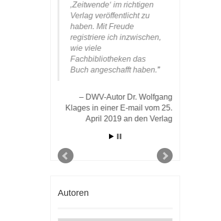
thenbuch
‚Zeitwende‘ im richtigen
mich gern
ll! Ich bin
Verlag veröffentlicht zu
einmal für
nd weil ich
haben. Mit Freude
aufdringli
 nicht für
registriere ich inzwischen,
sehr gefäl
behalten
wie viele
Aufmachu
 ich das Bild
Fachbibliotheken das
insbesond
ren
Buch angeschafft haben.
hervorste
ostet. ‚Das
des Druck
bar!‘, war die
Papiers b
DWV-Autor Dr. Wolfgang
ktion, und
Klages in einer E-mail vom 25.
 großartig
April 2019 an den Verlag
DWV-Aut
 es in
Koch in 
nzimmer
Verlag v
as für ein
Cover!‘ So
Umschlag wird
Blick im
ch ziehen, –
Autoren
hat einen
cker kreiert!