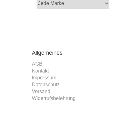
 Professor,
ker mit Rosen
ulf Zitelmann in
 vom 25. Februar
6 an den Verlag
Allgemeines
AGB
Kontakt
Impressum
Datenschutz
Versand
Widerrufsbelehrung