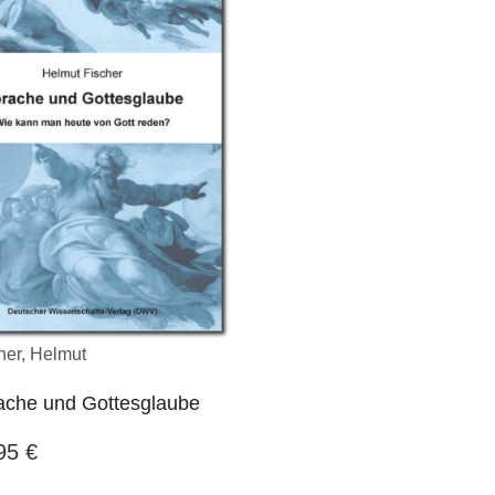
her, Helmut
ache und Gottesglaube
,95
€