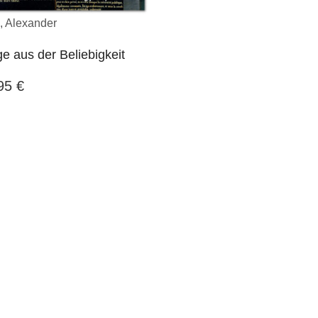
isch
DWV – das ist
doch eine
sieht 
enen Buches
prächtige Adresse. (Und
sehr ed
g, Alexander
n. … Ich danke
das, wo Du ja Dein
 aus der Beliebigkeit
 herzlich für die
Riesenwerk auch
schon
DWV-Au
und kompetente
unter Dach und Fach
Thomas 
,95
€
g aller
hast.)
an den 
- und
esse und für
Der Theologe Prof. Dr. em.
dliche
Walter Dietrich, Universität Bern,
zung.
in einer E-mail vom 8. Februar
2016 an DWV-Autor Arnulf
r Prof. Dr. Norbert
Zitelmann
einer E-Mail an den
g vom 27. Juli 2021