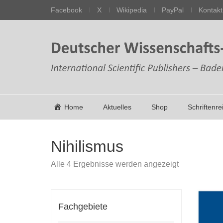
Facebook
X
Wikipedia
PayPal
Kontakt
Home
Aktuelles
Shop
Schriftenre
Nihilismus
Nach
Alle 4 Ergebnisse werden angezeigt
Aktualität
sortiert
Fachgebiete