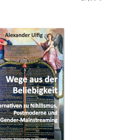
… soeben
Als erstes ist
 mit großer
da natürlich eine
Sendun
n Exemplar
Gratulation am Platz. Der
angeko