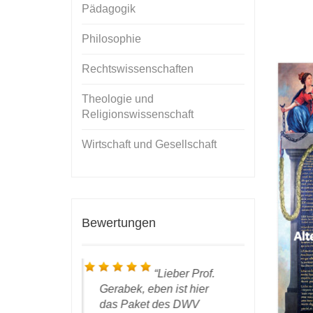
Pädagogik
Philosophie
Rechtswissenschaften
Theologie und
Religionswissenschaft
Wirtschaft und Gesellschaft
Bewertungen
 ich bin froh,
Lieber Prof.
liziert zu
Gerabek, eben ist hier
konnte ich
rlag leistet
das Paket des DWV
Freude ei