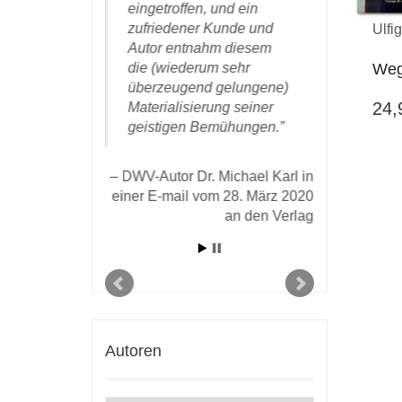
beit und kann
eingetroffen, und ein
meines fr
ns
zufriedener Kunde und
erschien
Ulfi
hlen werden.
Autor entnahm diesem
auspacke
Wege
die (wiederum sehr
Ihnen sehr
überzeugend gelungene)
schnelle 
tor Dr. Michael
24
Materialisierung seiner
Abwicklun
ner E-mail vom 9.
geistigen Bemühungen.
Lektorats
16 an den Verlag
Druckproz
Ihre freun
DWV-Autor Dr. Michael Karl in
Unterstüt
einer E-mail vom 28. März 2020
an den Verlag
DWV-Auto
Walz in 
Verla
Autoren