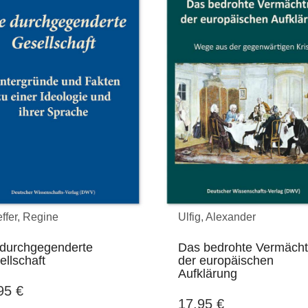
ffer, Regine
Ulfig, Alexander
 durchgegenderte
Das bedrohte Vermächt
llschaft
der europäischen
Aufklärung
,95
€
17,95
€