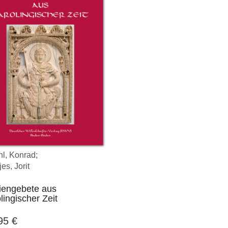
l, Konrad;
es, Jorit
iengebete aus
lingischer Zeit
,95
€