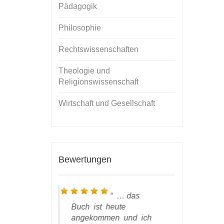
Pädagogik
Philosophie
Rechtswissenschaften
Theologie und
Religionswissenschaft
Wirtschaft und Gesellschaft
Bewertungen
ch bin in
… das
auen vollauf
Buch ist heute
habe ich 
den, die
angekommen und ich
bekommen