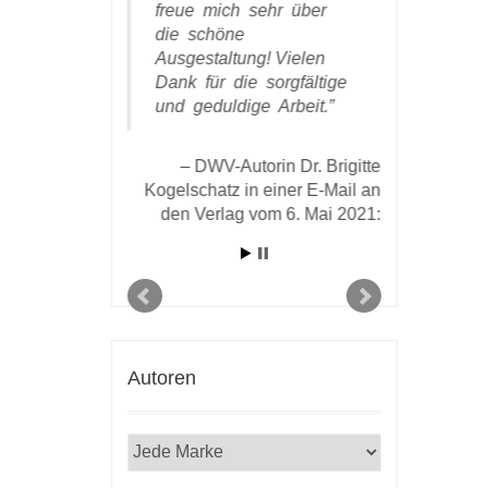
m richtigen
freue mich sehr über
welches e
entlicht zu
die schöne
Aufwand,
reude
Ausgestaltung! Vielen
Anstrengu
ch inzwischen,
Dank für die sorgfältige
Händen zu 
und geduldige Arbeit.
zusätzlich
eken das
erlebt wir
afft haben.
sind wun
DWV-Autorin Dr. Brigitte
sorgfältig
Kogelschatz in einer E-Mail an
Also: noc
or Dr. Wolfgang
den Verlag vom 6. Mai 2021:
Dank!
r E-mail vom 25.
19 an den Verlag
DWV-Aut
Jehle, Eschen
einer E-Mai
Autoren