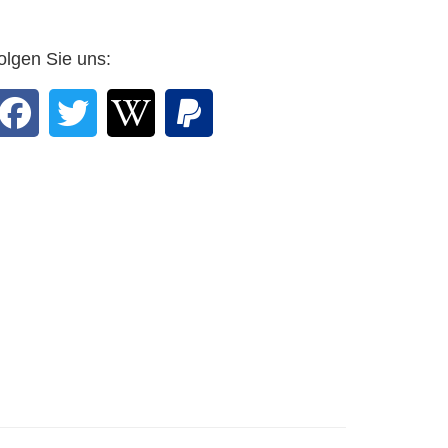
n Sie, Professor,
 Grafiker mit Rosen
ht. …
olgen Sie uns:
r Arnulf Zitelmann in
E-mail vom 25. Februar
2016 an den Verlag