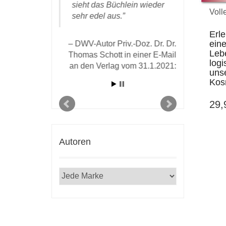
hnell sondern
sieht das Büchlein wieder
eingetroff
Voll
zient! Mit
sehr edel aus.
zufrieden
n! Josef W.
Autor en
Erl
die (wied
eine
DWV-Autor Priv.-Doz. Dr. Dr.
überzeug
Lebe
Thomas Schott in einer E-Mail
Materialis
logi
f. Dr.med. Josef
an den Verlag vom 31.1.2021:
geistige
unse
versität Graz, in
Kos
n den Verlag vom
17. März 2020
DWV-Autor 
29
einer E-mai
Autoren