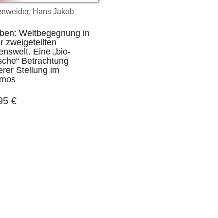
en, und ein
sehr gute Arbeit und kann
das me
enweider, Hans Jakob
er Kunde und
nur wärmstens
bald zi
tnahm diesem
weiterempfohlen werden.
begeist
eben: Weltbegegnung in
erum sehr
meine 
r zweigeteilten
end gelungene)
mich al
nswelt. Eine „bio-
DWV-Autor Dr. Michael
ierung seiner
konnte,
sche“ Betrachtung
Günther in einer E-mail vom 9.
n Bemühungen.
gleich
rer Stellung im
Oktober 2016 an den Verlag
mos
Freund
ist ja 
Dr. Michael Karl in
,95
€
sponta
l vom 28. März 2020
‚Das si
an den Verlag
aus …,
deine
auf!‘, 
aufreg
ist es
magisc
Laden a
Ihr Gra
wahren