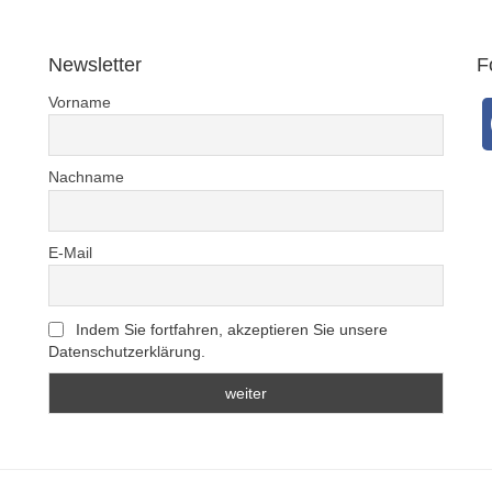
… Seie
und Ihr
bedac
Newsletter
F
Vorname
DWV-Auto
einer 
Nachname
E-Mail
Indem Sie fortfahren, akzeptieren Sie unsere
Datenschutzerklärung.