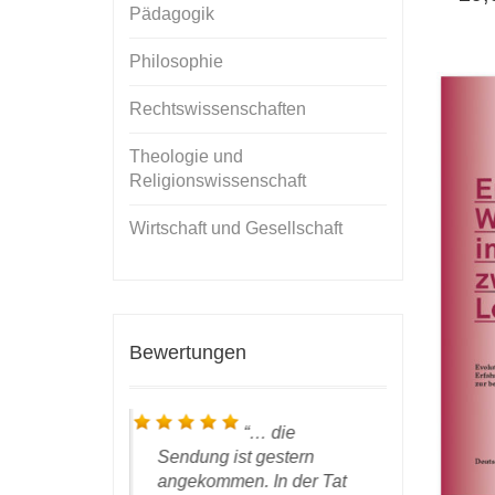
Pädagogik
Philosophie
Rechtswissenschaften
Theologie und
Religionswissenschaft
Wirtschaft und Gesellschaft
Bewertungen
 bestens –
… die
erabek! Sie
Sendung ist gestern
Gerabek, e
nsichtlich
angekommen. In der Tat
das Pake