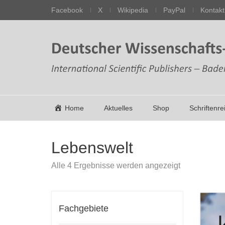
Facebook
X
Wikipedia
PayPal
Kontakt
Home
Aktuelles
Shop
Schriftenre
Lebenswelt
Nach
Alle 4 Ergebnisse werden angezeigt
Aktualität
sortiert
Fachgebiete