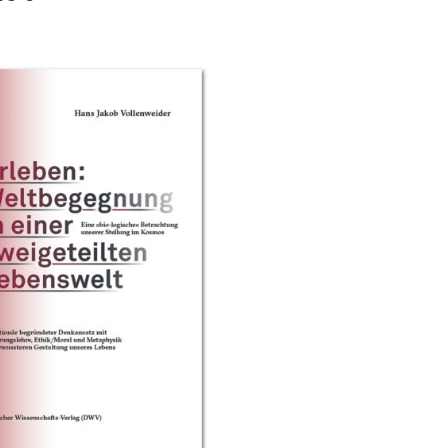
Lieber Prof.
… ich bin froh,
ben ist hier
bei Ihnen publiziert zu
Profess
t des DWV
haben, ihr Verlag leistet
Gesche