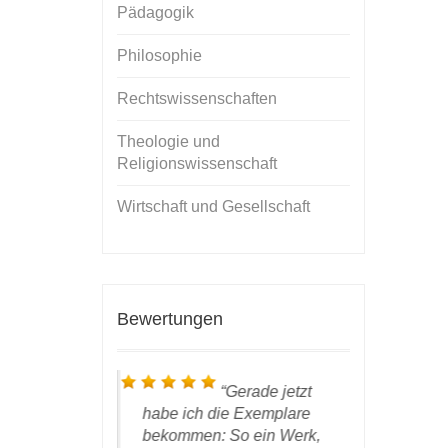
Pädagogik
Philosophie
Rechtswissenschaften
Theologie und
Religionswissenschaft
Wirtschaft und Gesellschaft
Bewertungen
ieber Prof.
Gerade jetzt
 ist hier
habe ich die Exemplare
Resultat u
des DWV
bekommen: So ein Werk,
bin ich se