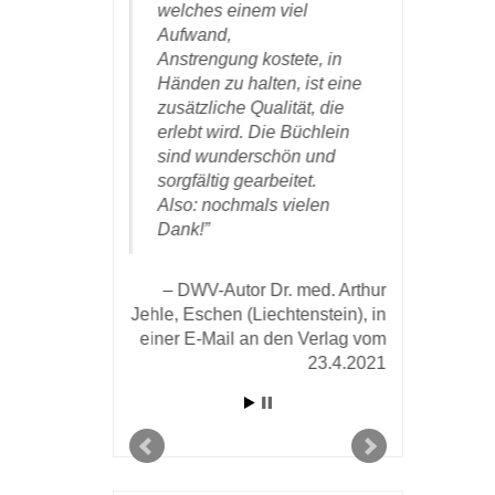
 und ein
welches einem viel
und danke
 Kunde und
Aufwand,
und Ihren 
hm diesem
Anstrengung kostete, in
die erfolg
m sehr
Händen zu halten, ist eine
Zusammen
 gelungene)
zusätzliche Qualität, die
ung seiner
erlebt wird. Die Büchlein
DWV-Auto
emühungen.
sind wunderschön und
Baumgä
sorgfältig gearbeitet.
Zürich, am 1
Also: nochmals vielen
 Michael Karl in
Dank!
om 28. März 2020
an den Verlag
DWV-Autor Dr. med. Arthur
Jehle, Eschen (Liechtenstein), in
einer E-Mail an den Verlag vom
23.4.2021