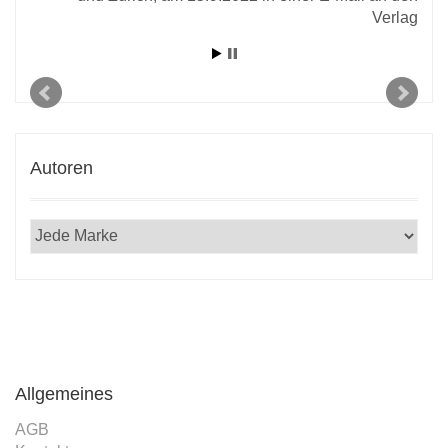
Verlag
 den
2020
Autoren
Allgemeines
AGB