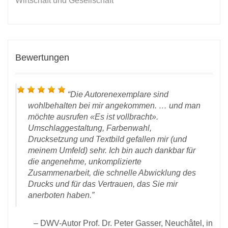
Wirtschaft und Gesellschaft
Bewertungen
Die Autorenexemplare sind
wohlbehalten bei mir angekommen. … und man
möchte ausrufen «Es ist vollbracht».
Umschlaggestaltung, Farbenwahl,
Drucksetzung und Textbild gefallen mir (und
meinem Umfeld) sehr. Ich bin auch dankbar für
D
die angenehme, unkomplizierte
 vom
Zusammenarbeit, die schnelle Abwicklung des
rlag
Drucks und für das Vertrauen, das Sie mir
anerboten haben.
DWV-Autor Prof. Dr. Peter Gasser, Neuchâtel, in