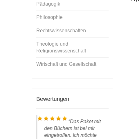
Pädagogik
Philosophie
Rechtswissenschaften
Theologie und
Religionswissenschaft
Wirtschaft und Gesellschaft
Bewertungen
ieber Prof.
Das Paket mit
 ist hier
den Büchern ist bei mir
Buch ist
des DWV
eingetroffen. Ich möchte
angekom