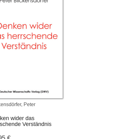
kensdörfer, Peter
ken wider das
rschende Verständnis
,95
€