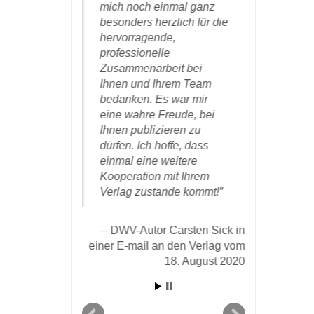
 und ein
mich noch einmal ganz
freue mi
 Kunde und
besonders herzlich für die
die schö
hm diesem
hervorragende,
Ausgestal
m sehr
professionelle
Dank für 
 gelungene)
Zusammenarbeit bei
und gedul
ung seiner
Ihnen und Ihrem Team
emühungen.
bedanken. Es war mir
DWV-
eine wahre Freude, bei
Kogelschatz
Ihnen publizieren zu
 Michael Karl in
den Verl
dürfen. Ich hoffe, dass
om 28. März 2020
einmal eine weitere
an den Verlag
Kooperation mit Ihrem
Verlag zustande kommt!
DWV-Autor Carsten Sick in
einer E-mail an den Verlag vom
18. August 2020