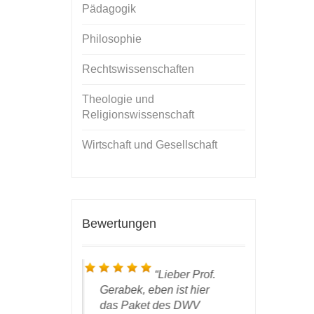
Pädagogik
Philosophie
Rechtswissenschaften
Theologie und
Religionswissenschaft
Wirtschaft und Gesellschaft
Bewertungen
 ich bin froh,
Lieber Prof.
liziert zu
Gerabek, eben ist hier
den Bücher
rlag leistet
das Paket des DWV
eingetroff