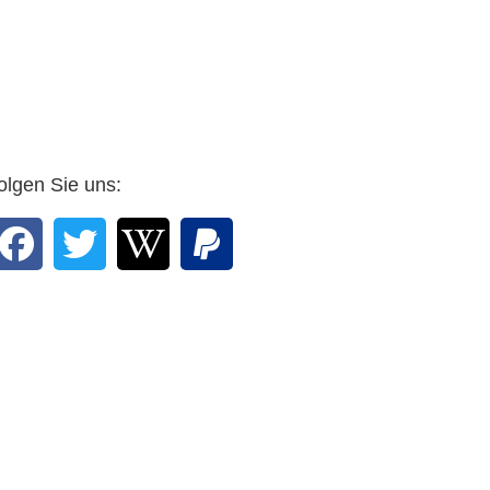
n Sie, Professor,
 Grafiker mit Rosen
ht. …
r Arnulf Zitelmann in
E-mail vom 25. Februar
2016 an den Verlag
olgen Sie uns: