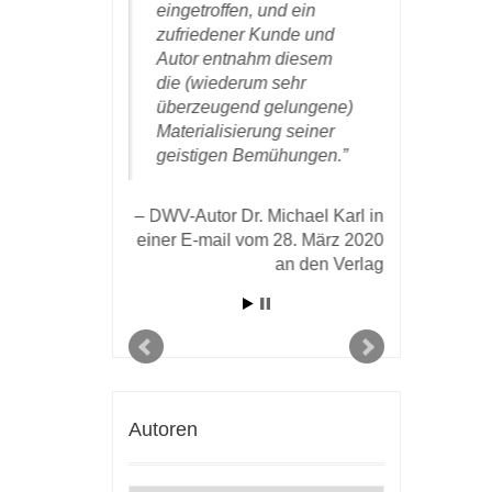
beit und kann
eingetroffen, und ein
mich noch
ns
zufriedener Kunde und
besonders 
hlen werden.
Autor entnahm diesem
hervorrag
die (wiederum sehr
profession
überzeugend gelungene)
Zusammen
tor Dr. Michael
Materialisierung seiner
Ihnen un
ner E-mail vom 9.
geistigen Bemühungen.
bedanken.
16 an den Verlag
eine wahr
Ihnen pub
DWV-Autor Dr. Michael Karl in
dürfen. Ic
einer E-mail vom 28. März 2020
einmal ei
an den Verlag
Kooperati
Verlag zu
DWV-Aut
einer E-mai
Autoren