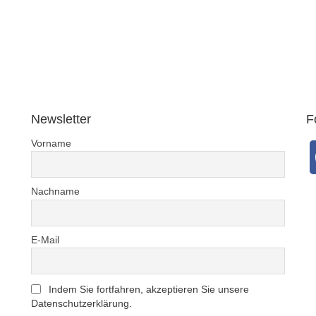
… Seie
und Ihr
bedac
DWV-Auto
einer 
Newsletter
F
Vorname
Nachname
E-Mail
Indem Sie fortfahren, akzeptieren Sie unsere
Datenschutzerklärung.