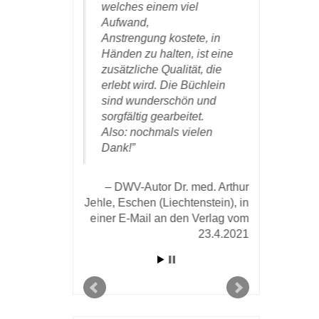
m richtigen
welches einem viel
sehr gute
entlicht zu
Aufwand,
nur wärm
reude
Anstrengung kostete, in
weiteremp
ch inzwischen,
Händen zu halten, ist eine
zusätzliche Qualität, die
DWV
eken das
erlebt wird. Die Büchlein
Günther in 
afft haben.
sind wunderschön und
Oktober 
sorgfältig gearbeitet.
Also: nochmals vielen
or Dr. Wolfgang
Dank!
r E-mail vom 25.
19 an den Verlag
DWV-Autor Dr. med. Arthur
Jehle, Eschen (Liechtenstein), in
einer E-Mail an den Verlag vom
23.4.2021