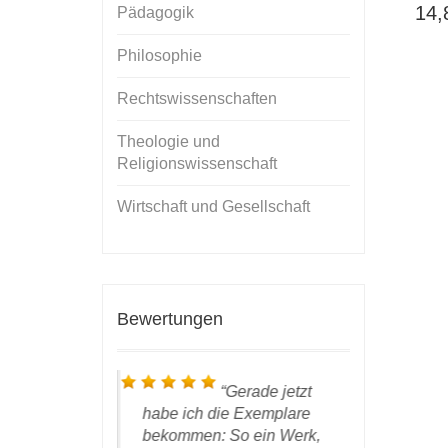
14
Pädagogik
Philosophie
Rechtswissenschaften
Theologie und
Religionswissenschaft
Wirtschaft und Gesellschaft
Bewertungen
ch bin in
Gerade jetzt
auen vollauf
habe ich die Exemplare
bei Ihnen 
den, die
bekommen: So ein Werk,
haben, ihr