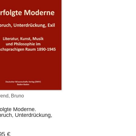
end, Bruno
folgte Moderne.
bruch, Unterdrückung,
,95
€