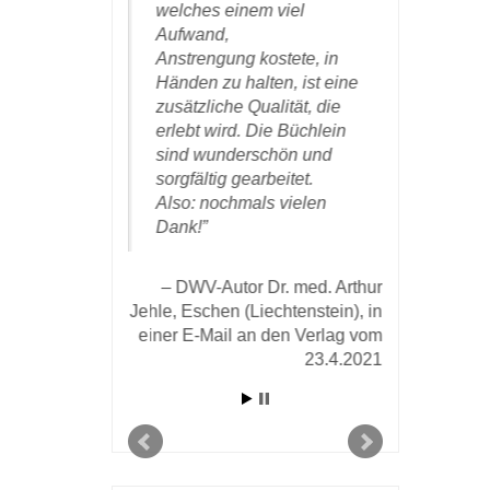
sehr über
welches einem viel
nicht nur 
Aufwand,
auch sehr 
g! Vielen
Anstrengung kostete, in
besten Gr
 sorgfältige
Händen zu halten, ist eine
Egger
e Arbeit.
zusätzliche Qualität, die
erlebt wird. Die Büchlein
DWV-Autor 
sind wunderschön und
orin Dr. Brigitte
W. Egger, 
sorgfältig gearbeitet.
 einer E-Mail an
einer E-mai
Also: nochmals vielen
vom 6. Mai 2021:
Dank!
DWV-Autor Dr. med. Arthur
Jehle, Eschen (Liechtenstein), in
einer E-Mail an den Verlag vom
23.4.2021