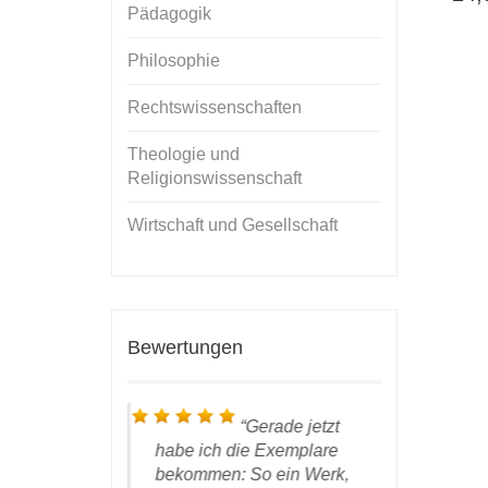
Pädagogik
Philosophie
Rechtswissenschaften
Theologie und
Religionswissenschaft
Wirtschaft und Gesellschaft
Bewertungen
… das
Gerade jetzt
ute
habe ich die Exemplare
danke Her
 und ich
bekommen: So ein Werk,
arbeiten o