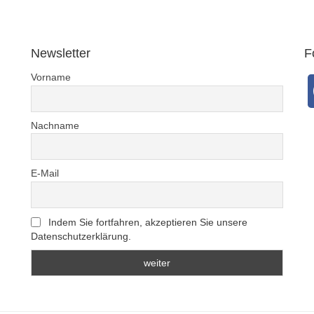
or Carsten Sick in
l an den Verlag vom
18. August 2020
Newsletter
F
Vorname
Nachname
E-Mail
Indem Sie fortfahren, akzeptieren Sie unsere
Datenschutzerklärung.