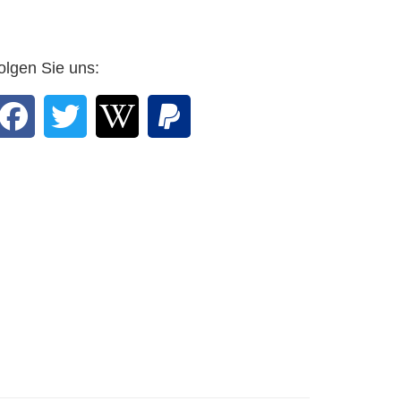
23.4.2021
anerboten haben.
olgen Sie uns:
DWV-Autor Prof. Dr. Peter
Gasser, Neuchâtel, in einer E-
Mail an den Verlag vom
30.1.2021