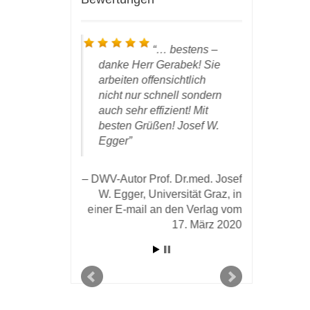
ieber Prof.
… bestens –
 ist hier
danke Herr Gerabek! Sie
den Bücher
des DWV
arbeiten offensichtlich
eingetroff
 und ein
nicht nur schnell sondern
mich noch
 Kunde und
auch sehr effizient! Mit
besonders 
hm diesem
besten Grüßen! Josef W.
hervorrag
m sehr
Egger
profession
 gelungene)
Zusammen
ung seiner
Ihnen un
DWV-Autor Prof. Dr.med. Josef
emühungen.
bedanken.
W. Egger, Universität Graz, in
eine wahr
einer E-mail an den Verlag vom
Ihnen pub
 Michael Karl in
17. März 2020
dürfen. Ic
om 28. März 2020
einmal ei
an den Verlag
Kooperati
Verlag zu