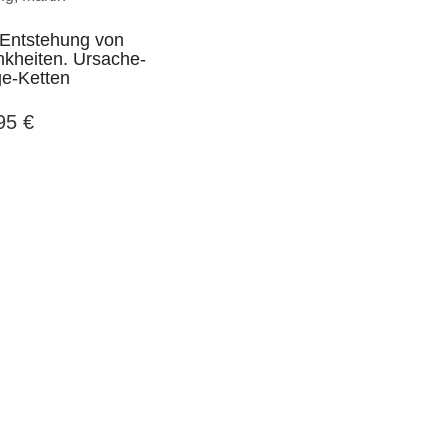
 Entstehung von
nkheiten. Ursache-
ge-Ketten
,95
€