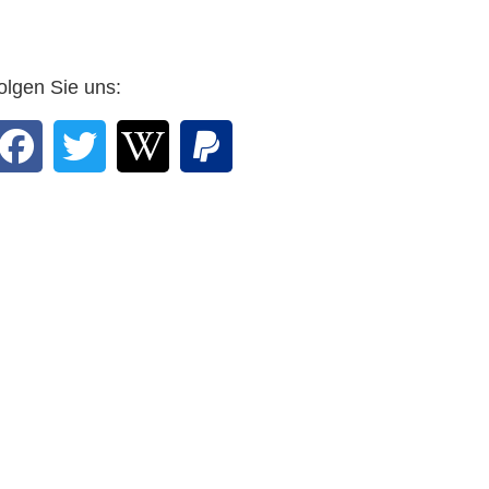
… Seien Sie, Professor,
und Ihr Grafiker mit Rosen
bedacht. …
olgen Sie uns:
DWV-Autor Arnulf Zitelmann in
einer E-mail vom 25. Februar
2016 an den Verlag