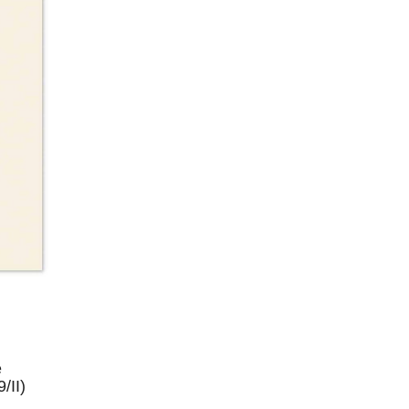
e
/II)