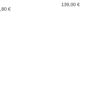
139,00
€
,80
€
Lieber Prof.
… ich bin froh,
ben ist hier
bei Ihnen publiziert zu
Buch i
t des DWV
haben, ihr Verlag leistet
angek