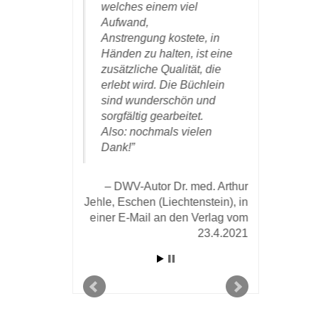
plaren
welches einem viel
eingetroff
hes
Aufwand,
zufrieden
. Dazu
Anstrengung kostete, in
Autor en
lichen Dank
Händen zu halten, ist eine
die (wied
ne Gestaltung
zusätzliche Qualität, die
überzeug
ls Autor freut
erlebt wird. Die Büchlein
Materialis
ürlich, wenn
sind wunderschön und
geistige
eit in die
sorgfältig gearbeitet.
men kann.
Also: nochmals vielen
DWV-Autor 
Dank!
einer E-mai
r. med. Herbert
 einer E-mail an
DWV-Autor Dr. med. Arthur
om 1. April 2020
Jehle, Eschen (Liechtenstein), in
einer E-Mail an den Verlag vom
23.4.2021