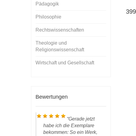
Pädagogik
399
Philosophie
Rechtswissenschaften
Theologie und
Religionswissenschaft
Wirtschaft und Gesellschaft
Bewertungen
ieber Herr
Gerade jetzt
k, … heute
habe ich die Exemplare
Gerabek, e
e Paket mit
bekommen: So ein Werk,
das Pake