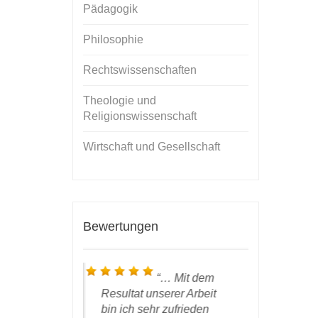
Pädagogik
Philosophie
Rechtswissenschaften
Theologie und
Religionswissenschaft
Wirtschaft und Gesellschaft
Bewertungen
as Paket mit
…
Mit dem
st bei mir
Resultat unserer Arbeit
nun das
W
 Ich möchte
bin ich sehr zufrieden
Händen ha