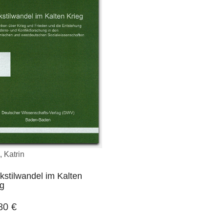
, Katrin
stilwandel im Kalten
eg
,80
€