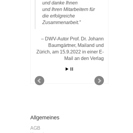
inmal ganz
und danke Ihnen
mich gern
zlich für die
und Ihren Mitarbeitern für
einmal für
de,
die erfolgreiche
aufdringli
le
Zusammenarbeit.
sehr gefäl
eit bei
Aufmachu
hrem Team
insbesond
DWV-Autor Prof. Dr. Johann
 war mir
hervorste
Baumgärtner, Mailand und
reude, bei
des Druck
Zürich, am 15.9.2022 in einer E-
ieren zu
Papiers b
Mail an den Verlag
offe, dass
weitere
DWV-Aut
mit Ihrem
Koch in 
ande kommt!
Verlag v
Carsten Sick in
n den Verlag vom
18. August 2020
Allgemeines
AGB